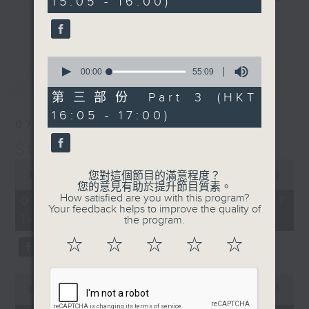
15:05 - 16:00)
20
seconds
break features a handful of songs
更多...
from a special artist of the day,
with Wednesday's being all about
0
The Beatles. And, every Tuesday
seconds
00:00
55:09
最新
LATEST
our friend and Hong Kong music
of
55
第三部份 Part 3 (HKT
legend Perry Martin joins Steve,
minutes,
with Harry (Wong) Gor-Gor coming
16:05 - 17:00)
9
07/08/2026
seconds
to say hi each Friday.
Steve James
0
seconds
您對這個節目的滿意程度？
00:00
2:44:59
of
您的意見有助於提升節目質素。
2
How satisfied are you with this program?
07/08/2026 - 足本 Full (HKT
hours,
Your feedback helps to improve the quality of
14:05 - 17:00)
44
the program.
minutes,
59
☆
☆
☆
☆
☆
seconds
0
seconds
00:00
55:10
of