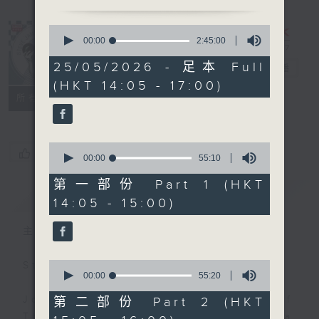
0
seconds
00:00
2:45:00
of
2
25/05/2026 - 足本 Full
Steve James
電台直播
hours,
(HKT 14:05 - 17:00)
45
minutes,
聯絡
所有集數
0
seconds
0
您喜歡這個節目嗎?
seconds
00:00
55:10
of
55
第一部份 Part 1 (HKT
minutes,
簡介
GIST
14:05 - 15:00)
10
seconds
主持人：Steve James
0
Steve James Afternoon Drive
seconds
00:00
55:20
of
55
Join in with the Lame Survey Of
第二部份 Part 2 (HKT
minutes,
The Day. Everyday a 4 O'Clock tea