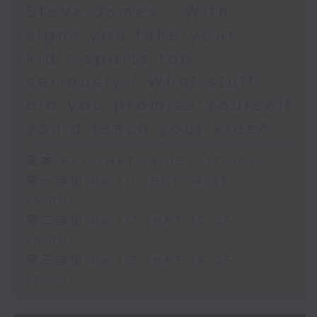
Steve James - With
signs you take your
kid’s sports too
seriously / What stuff
did you promise yourself
you'd teach your kids?
足本 Full (HKT 14:05 - 17:00)
第一部份 Part 1 (HKT 14:05 -
15:00)
第二部份 Part 2 (HKT 15:05 -
16:00)
第三部份 Part 3 (HKT 16:05 -
17:00)