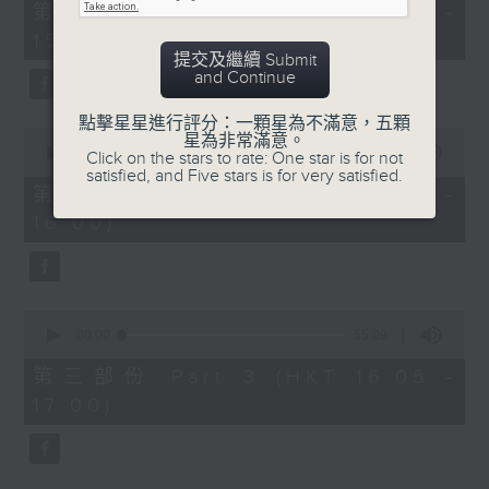
55
第一部份 Part 1 (HKT 14:05 -
minutes,
15:00)
10
seconds
提交及繼續 Submit
and Continue
點擊星星進行評分：一顆星為不滿意，五顆
0
星為非常滿意。
seconds
00:00
55:19
Click on the stars to rate: One star is for not
of
satisfied, and Five stars is for very satisfied.
55
第二部份 Part 2 (HKT 15:05 -
minutes,
16:00)
19
seconds
0
seconds
00:00
55:09
of
55
第三部份 Part 3 (HKT 16:05 -
minutes,
17:00)
9
seconds