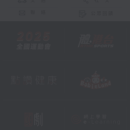
交 通
社 交
聯 絡
公眾回饋