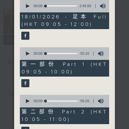
0
seconds
00:00
2:45:00
of
2
18/01/2026 - 足本 Full
hours,
The Sunday
(HKT 09:05 - 12:00)
45
Escape
電台直播
minutes,
0
seconds
聯絡
所有集數
0
seconds
00:00
55:10
of
您喜歡這個節目嗎?
55
第一部份 Part 1 (HKT
minutes,
09:05 - 10:00)
10
seconds
簡介
GIST
主持人：Carolyn Wright
0
seconds
00:00
55:20
of
Join Carolyn Wright every Sunday
55
第二部份 Part 2 (HKT
morning on the Sunday Escape to
minutes,
10:05 - 11:00)
20
hear the best in new music,
seconds
including three tracks from her