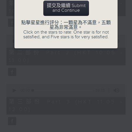
55
第一部份 Part 1 (HKT 09:05 -
提交及繼續 Submit
minutes,
and Continue
10:00)
10
seconds
點擊星星進行評分：一顆星為不滿意，五顆
星為非常滿意。
Click on the stars to rate: One star is for not
0
satisfied, and Five stars is for very satisfied.
seconds
00:00
55:19
of
55
第二部份 Part 2 (HKT 10:05 -
minutes,
11:00)
19
seconds
0
seconds
00:00
55:10
of
55
第三部份 Part 3 (HKT 11:05 -
minutes,
12:00)
10
seconds