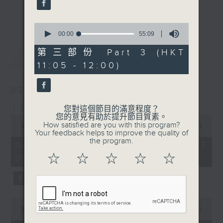
album of the week, along with a
更多...
carefully curated selection of
0
seconds
00:00
55:09
classics, plus interviews with
of
guests from all over the city and
55
第三部份 Part 3 (HKT
最新
LATEST
minutes,
beyond. There's also occasional
11:05 - 12:00)
9
live music in the studio and all
seconds
the details of upcoming music
02/08/2026
events in Hong Kong.
The Sunday Escape
您對這個節目的滿意程度？
您的意見有助於提升節目質素。
0
On top of all that is "The Biscuit
How satisfied are you with this program?
seconds
00:00
2:45:00
Review”, now a Sunday Escape
Your feedback helps to improve the quality of
of
the program.
2
institution, a feature perfectly
02/08/2026 - 足本 Full (HKT
hours,
designed to complement the most
☆
☆
☆
☆
☆
09:05 - 12:00)
45
minutes,
eclectic mix of weekend (or is it
0
begining?) music on Radio 3.
seconds
0
seconds
00:00
55:10
of