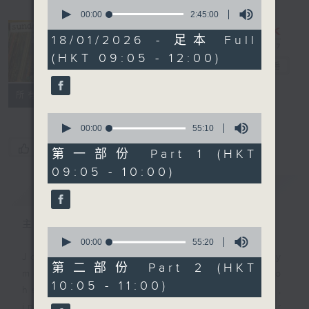
0
seconds
00:00
2:45:00
of
2
18/01/2026 - 足本 Full
hours,
The Sunday
(HKT 09:05 - 12:00)
45
Escape
電台直播
minutes,
0
seconds
聯絡
所有集數
0
seconds
00:00
55:10
of
您喜歡這個節目嗎?
55
第一部份 Part 1 (HKT
minutes,
09:05 - 10:00)
10
seconds
簡介
GIST
主持人：Carolyn Wright
0
seconds
00:00
55:20
of
Join Carolyn Wright every Sunday
55
第二部份 Part 2 (HKT
morning on the Sunday Escape to
minutes,
10:05 - 11:00)
20
hear the best in new music,
seconds
including three tracks from her