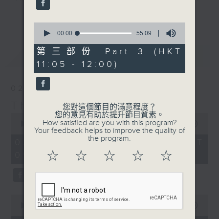
album of the week, along with a
更多...
carefully curated selection of
0
seconds
00:00
55:09
classics, plus interviews with
of
guests from all over the city and
55
第三部份 Part 3 (HKT
最新
LATEST
minutes,
beyond. There's also occasional
11:05 - 12:00)
9
live music in the studio and all
seconds
the details of upcoming music
02/08/2026
events in Hong Kong.
The Sunday Escape
您對這個節目的滿意程度？
您的意見有助於提升節目質素。
0
On top of all that is "The Biscuit
How satisfied are you with this program?
seconds
00:00
2:45:00
Review”, now a Sunday Escape
Your feedback helps to improve the quality of
of
the program.
2
institution, a feature perfectly
02/08/2026 - 足本 Full (HKT
hours,
designed to complement the most
☆
☆
☆
☆
☆
09:05 - 12:00)
45
minutes,
eclectic mix of weekend (or is it
0
begining?) music on Radio 3.
seconds
0
seconds
00:00
55:10
of