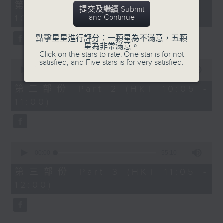
55
第一部份 Part 1 (HKT 09:05 -
提交及繼續 Submit
minutes,
and Continue
10:00)
10
seconds
點擊星星進行評分：一顆星為不滿意，五顆
星為非常滿意。
Click on the stars to rate: One star is for not
0
satisfied, and Five stars is for very satisfied.
seconds
00:00
55:19
of
55
第二部份 Part 2 (HKT 10:05 -
minutes,
11:00)
19
seconds
0
seconds
00:00
55:10
of
55
第三部份 Part 3 (HKT 11:05 -
minutes,
12:00)
10
seconds