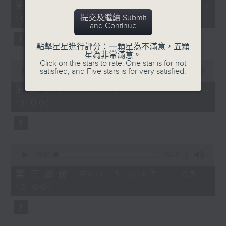
55
第一部份 Part 1 (HKT 09:05 -
minutes,
提交及繼續 Submit
10:00)
10
and Continue
seconds
點擊星星進行評分：一顆星為不滿意，五顆
星為非常滿意。
0
Click on the stars to rate: One star is for not
seconds
satisfied, and Five stars is for very satisfied.
00:00
55:19
of
55
第二部份 Part 2 (HKT 10:05 -
minutes,
11:00)
19
seconds
0
seconds
00:00
55:10
of
55
第三部份 Part 3 (HKT 11:05 -
minutes,
12:00)
10
seconds