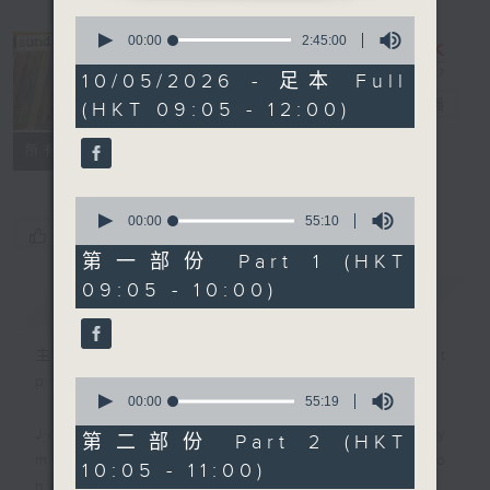
0
seconds
00:00
2:45:00
of
2
The Sunday
10/05/2026 - 足本 Full
hours,
Escape
電台直播
(HKT 09:05 - 12:00)
45
minutes,
0
聯絡
所有集數
seconds
0
seconds
00:00
55:10
您喜歡這個節目嗎?
of
55
第一部份 Part 1 (HKT
minutes,
09:05 - 10:00)
10
簡介
GIST
seconds
主持人：Todd Harding (guest
presenter)
0
seconds
00:00
55:19
of
Join Carolyn Wright every Sunday
55
第二部份 Part 2 (HKT
minutes,
morning on the Sunday Escape to
10:05 - 11:00)
19
hear the best in new music,
seconds