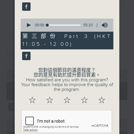
including three tracks from her
更多...
album of the week, along with a
0
carefully curated selection of
seconds
00:00
55:10
classics, plus interviews with
of
最新
LATEST
55
guests from all over the city and
第三部份 Part 3 (HKT
minutes,
beyond. There's also occasional
11:05 - 12:00)
10
seconds
live music in the studio and all
02/08/2026
the details of upcoming music
The Sunday Escape
events in Hong Kong.
您對這個節目的滿意程度？
0
您的意見有助於提升節目質素。
seconds
00:00
2:45:00
On top of all that is "The Biscuit
How satisfied are you with this program?
of
Your feedback helps to improve the quality of
2
Review”, now a Sunday Escape
02/08/2026 - 足本 Full (HKT
the program.
hours,
institution, a feature perfectly
09:05 - 12:00)
45
☆
☆
☆
☆
☆
minutes,
designed to complement the most
0
eclectic mix of weekend (or is it
seconds
begining?) music on Radio 3.
0
seconds
00:00
55:10
of