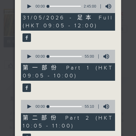
0
seconds
00:00
2:45:00
of
2
31/05/2026 - 足本 Full
hours,
The Sunday
(HKT 09:05 - 12:00)
45
Escape
電台直播
minutes,
0
seconds
聯絡
所有集數
0
seconds
00:00
55:00
of
您喜歡這個節目嗎?
55
第一部份 Part 1 (HKT
minutes,
09:05 - 10:00)
0
seconds
簡介
GIST
主持人：Carolyn Wright
0
seconds
00:00
55:10
of
Join Carolyn Wright every Sunday
55
第二部份 Part 2 (HKT
morning on the Sunday Escape to
minutes,
10:05 - 11:00)
10
hear the best in new music,
seconds
including three tracks from her