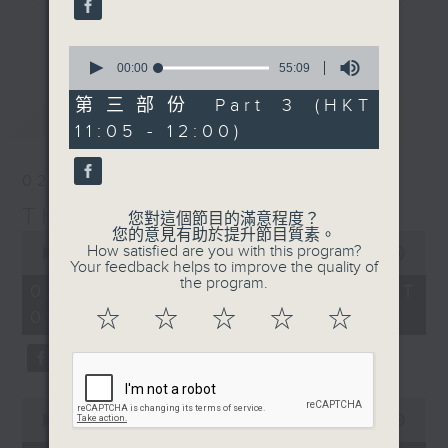
album of the week, along with a
更多...
carefully curated selection of
0
seconds
00:00
55:09
classics, plus interviews with
of
guests from all over the city and
55
第三部份 Part 3 (HKT
最新
LATEST
minutes,
beyond. There's also occasional
11:05 - 12:00)
9
live music in the studio and all
seconds
the details of upcoming music
02/08/2026
events in Hong Kong.
The Sunday Escape
您對這個節目的滿意程度？
您的意見有助於提升節目質素。
0
On top of all that is "The Biscuit
How satisfied are you with this program?
seconds
00:00
2:45:00
Review”, now a Sunday Escape
Your feedback helps to improve the quality of
of
the program.
2
institution, a feature perfectly
02/08/2026 - 足本 Full (HKT
hours,
designed to complement the most
☆
☆
☆
☆
☆
09:05 - 12:00)
45
minutes,
eclectic mix of weekend (or is it
0
begining?) music on Radio 3.
seconds
0
seconds
00:00
55:10
of