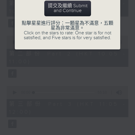
55
第一部份 Part 1 (HKT 09:05 -
提交及繼續 Submit
minutes,
and Continue
10:00)
10
seconds
點擊星星進行評分：一顆星為不滿意，五顆
星為非常滿意。
Click on the stars to rate: One star is for not
0
satisfied, and Five stars is for very satisfied.
seconds
00:00
55:19
of
55
第二部份 Part 2 (HKT 10:05 -
minutes,
11:00)
19
seconds
0
seconds
00:00
55:10
of
55
第三部份 Part 3 (HKT 11:05 -
minutes,
12:00)
10
seconds