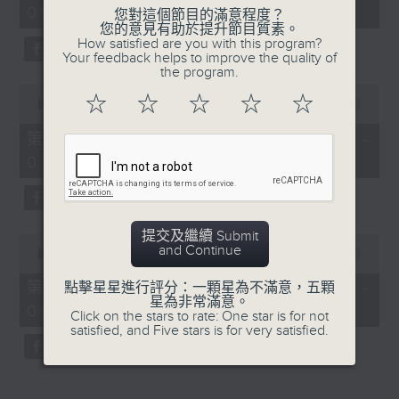
06:05 - 08:00)
45
您對這個節目的滿意程度？
minutes,
您的意見有助於提升節目質素。
0
How satisfied are you with this program?
seconds
Your feedback helps to improve the quality of
the program.
0
☆
☆
☆
☆
☆
seconds
00:00
55:10
of
55
第一部份 Part 1 (HKT 06:05 -
minutes,
07:00)
10
seconds
提交及繼續 Submit
0
and Continue
seconds
00:00
50:10
of
50
第二部份 Part 2 (HKT 07:10 -
點擊星星進行評分：一顆星為不滿意，五顆
minutes,
星為非常滿意。
08:00)
10
Click on the stars to rate: One star is for not
seconds
satisfied, and Five stars is for very satisfied.