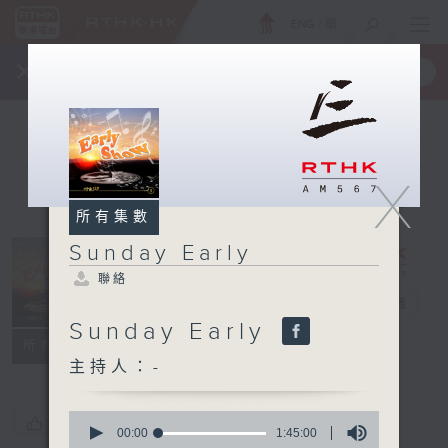
ENG
/
簡
×
全新 RTHK On The Go
取得
一手掌握 RTHK 電台、電視節目
X
所有集數
Sunday Early
聯絡
Sunday Early
電台直播
Sunday Early
聯絡
所有集數
主持人：-
0
您喜歡這個節目嗎?
seconds
00:00
1:45:00