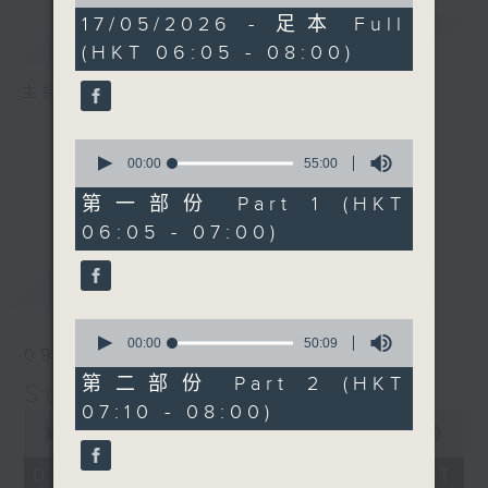
of
1
17/05/2026 - 足本 Full
簡介
GIST
hour,
(HKT 06:05 - 08:00)
45
minutes,
0
主持人：-
seconds
0
seconds
00:00
55:00
of
55
第一部份 Part 1 (HKT
minutes,
06:05 - 07:00)
0
seconds
最新
LATEST
0
seconds
00:00
50:09
09/08/2026
of
50
第二部份 Part 2 (HKT
Sunday Early
minutes,
07:10 - 08:00)
9
0
seconds
seconds
00:00
1:45:00
of
1
09/08/2026 - 足本 Full (HKT
hour,