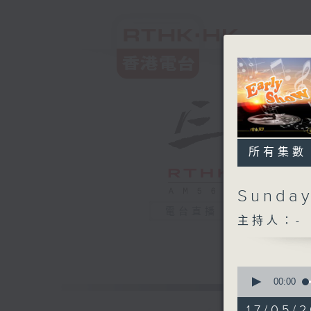
所有集數
Sunday
電台直播
主持人：-
0
seconds
00:00
of
1
17/05/