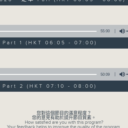
Volume
55:00
art 1 (HKT 06:05 - 07:00)
Volume
02/08/2026
Sunday Early
50:09
0
seconds
00:00
art 2 (HKT 07:10 - 08:00)
of
1
02/08/2026 - 足本 Full (HKT 06:05
hour,
Volume
45
minutes,
0
您對這個節目的滿意程度？
seconds
Volume
您的意見有助於提升節目質素。
90%
0
How satisfied are you with this program?
seconds
00:00
Your feedback helps to improve the quality of the program.