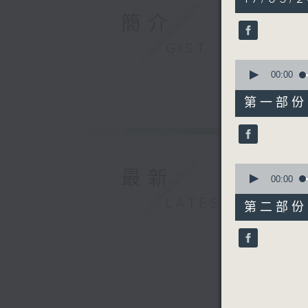
hour,
45
簡介
minutes,
0
GIST
seconds
90%
0
seconds
00:00
of
55
第一部份 P
minutes,
0
seconds
90%
0
最新
seconds
00:00
of
LATEST
50
第二部份 P
minutes,
9
seconds
90%