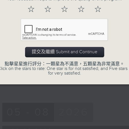
of
55
☆
☆
☆
☆
☆
第一部份 Part 1 (HKT 06:05 - 07:00
minutes,
0
seconds
Volume
90%
0
seconds
00:00
of
50
提交及繼續 Submit and Continue
第二部份 Part 2 (HKT 07:10 - 08:00
minutes,
9
點擊星星進行評分：一顆星為不滿意，五顆星為非常滿意。
seconds
Volume
lick on the stars to rate: One star is for not satisfied, and Five stars 
90%
for very satisfied.
05 - 08
2026