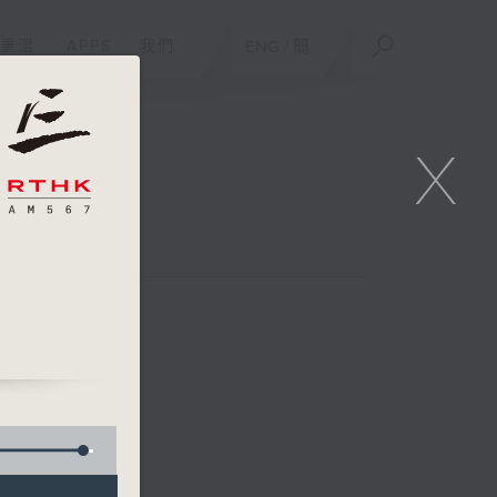
重溫
APPS
我們
ENG
/
簡
X