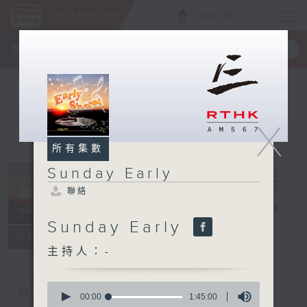
ENG
/
簡
×
全新 RTHK On The Go
取得
一手掌握 RTHK 電台、電視節目
X
所有集數
Sunday Early
聯絡
Sunday Early
電台直播
Sunday Early
聯絡
所有集數
主持人：-
0
您喜歡這個節目嗎?
seconds
00:00
1:45:00