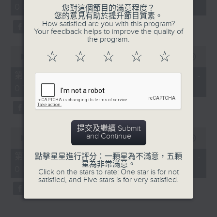
06:05 - 08:00)
45
您對這個節目的滿意程度？
minutes,
您的意見有助於提升節目質素。
0
How satisfied are you with this program?
seconds
Your feedback helps to improve the quality of
the program.
0
☆
☆
☆
☆
☆
seconds
00:00
55:10
of
55
第一部份 Part 1 (HKT 06:05 -
minutes,
07:00)
10
seconds
提交及繼續 Submit
0
and Continue
seconds
00:00
50:10
of
50
第二部份 Part 2 (HKT 07:10 -
點擊星星進行評分：一顆星為不滿意，五顆
minutes,
星為非常滿意。
08:00)
10
Click on the stars to rate: One star is for not
seconds
satisfied, and Five stars is for very satisfied.