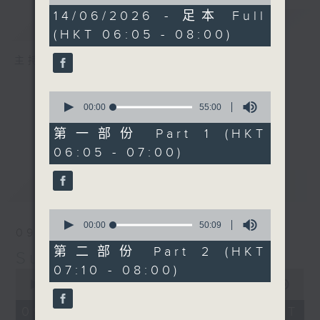
of
1
14/06/2026 - 足本 Full
簡介
GIST
hour,
(HKT 06:05 - 08:00)
45
minutes,
0
主持人：-
seconds
0
seconds
00:00
55:00
of
55
第一部份 Part 1 (HKT
minutes,
06:05 - 07:00)
0
seconds
最新
LATEST
0
seconds
00:00
50:09
09/08/2026
of
50
第二部份 Part 2 (HKT
Sunday Early
minutes,
07:10 - 08:00)
9
0
seconds
seconds
00:00
1:45:00
of
1
09/08/2026 - 足本 Full (HKT
hour,