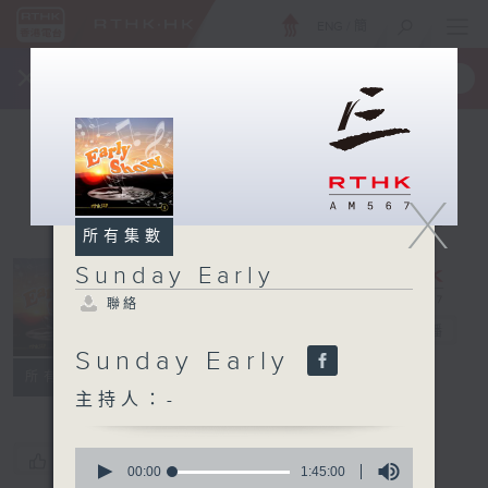
ENG
/
簡
×
全新 RTHK On The Go
取得
一手掌握 RTHK 電台、電視節目
X
所有集數
Sunday Early
聯絡
Sunday Early
電台直播
Sunday Early
聯絡
所有集數
主持人：-
0
您喜歡這個節目嗎?
seconds
00:00
1:45:00