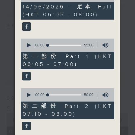
of
1
14/06/2026 - 足本 Full
簡介
GIST
hour,
(HKT 06:05 - 08:00)
45
minutes,
0
主持人：-
seconds
0
seconds
00:00
55:00
of
55
第一部份 Part 1 (HKT
minutes,
06:05 - 07:00)
0
seconds
最新
LATEST
0
seconds
00:00
50:09
09/08/2026
of
50
第二部份 Part 2 (HKT
Sunday Early
minutes,
07:10 - 08:00)
9
0
seconds
seconds
00:00
1:45:00
of
1
09/08/2026 - 足本 Full (HKT
hour,