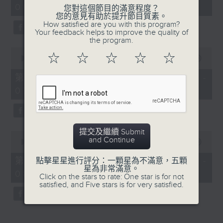
06:05 - 08:00)
45
您對這個節目的滿意程度？
minutes,
您的意見有助於提升節目質素。
0
How satisfied are you with this program?
seconds
Your feedback helps to improve the quality of
the program.
0
☆
☆
☆
☆
☆
seconds
00:00
55:10
of
55
第一部份 Part 1 (HKT 06:05 -
minutes,
07:00)
10
seconds
提交及繼續 Submit
0
and Continue
seconds
00:00
50:10
of
50
第二部份 Part 2 (HKT 07:10 -
點擊星星進行評分：一顆星為不滿意，五顆
minutes,
星為非常滿意。
08:00)
10
Click on the stars to rate: One star is for not
seconds
satisfied, and Five stars is for very satisfied.