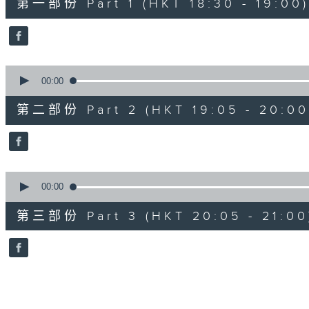
第一部份 Part 1 (HKT 18:30 - 19:00)
minutes,
0
seconds
Volume
90%
0
seconds
00:00
of
55
第二部份 Part 2 (HKT 19:05 - 20:00
minutes,
9
seconds
Volume
90%
0
seconds
00:00
of
55
第三部份 Part 3 (HKT 20:05 - 21:00
minutes,
9
seconds
Volume
90%