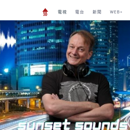
電視
電台
新聞
WEB+