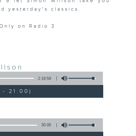
 9 let Simon Willson take you
nd yesterday's classics.
Only on Radio 3
llson
2:19:59
- 21:00)
30:00