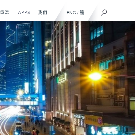
重溫
APPS
我們
ENG
/
簡