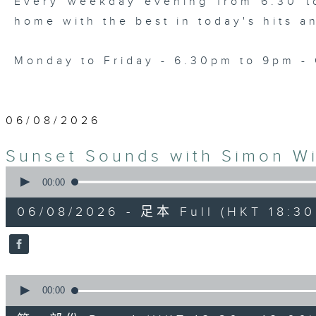
Every weekday evening from 6.30 to
home with the best in today's hits a
Monday to Friday - 6.30pm to 9pm - 
06/08/2026
Sunset Sounds with Simon Wi
0
seconds
00:00
of
2
06/08/2026 - 足本 Full (HKT 18:30 
hours,
19
minutes,
59
seconds
Volume
90%
0
seconds
00:00
of
30