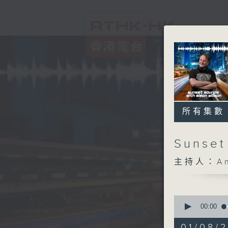
所有集數
Sunset
主持人：And
0
seconds
00:00
of
2
01/08/2