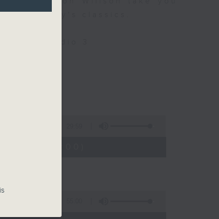
 9 let Simon Willson take you
nd yesterday's classics.
Only on Radio 3
llson
29:59
8:30 - 19:00)
is
55:00