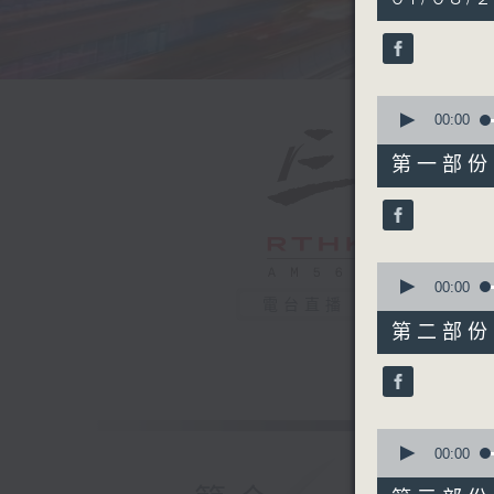
hours,
19
minutes,
59
seconds
90%
0
seconds
00:00
of
30
第一部份 P
minutes,
0
seconds
90%
0
seconds
00:00
of
電台直播
55
第二部份 P
minutes,
9
seconds
90%
0
seconds
00:00
of
55