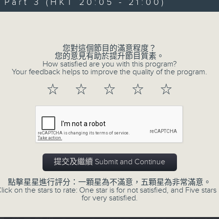
Every weekday evening from 6.30 to
art 3 (HKT 20:05 - 21:00)
home with the best in today's hits a
Volume
Monday to Friday - 6.30pm to 9pm - 
您對這個節目的滿意程度？
您的意見有助於提升節目質素。
How satisfied are you with this program?
Your feedback helps to improve the quality of the program.
06/08/2026
☆
☆
☆
☆
☆
Sunset Sounds with Simon Wi
0
seconds
00:00
of
29
06/08/2026 - 第一部份 Part 1 (HKT 1
minutes,
59
提交及繼續 Submit and Continue
seconds
Volume
90%
點擊星星進行評分：一顆星為不滿意，五顆星為非常滿意。
lick on the stars to rate: One star is for not satisfied, and Five stars 
0
for very satisfied.
seconds
00:00
of
55