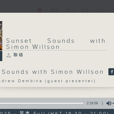
電視
電台
新聞
WEB+
Sunset Sounds with
Simon Willson
聯絡
 Sounds with Simon Willson
rew Dembina (guest presenter)
2:19:59
025 - 足本 Full (HKT 18:30 - 21:00)