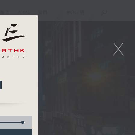
重溫
APPS
我們
ENG
/
簡
X