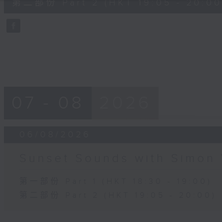
第二部份 Part 2 (HKT 19:05 - 20:00
minutes,
0
seconds
Volume
90%
07 - 08
2026
06/08/2026
Sunset Sounds with Simon 
第一部份 Part 1 (HKT 18:30 - 19:00)
第二部份 Part 2 (HKT 19:05 - 20:00)