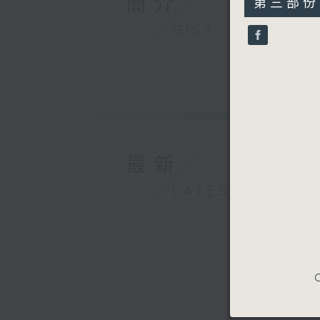
簡介
第三部份 P
minutes,
9
GIST
seconds
90%
最新
LATEST
C