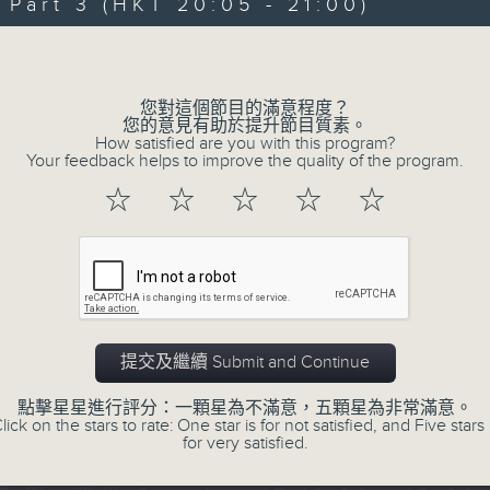
Every weekday evening from 6.30 to
art 3 (HKT 20:05 - 21:00)
home with the best in today's hits a
Volume
Monday to Friday - 6.30pm to 9pm - 
您對這個節目的滿意程度？
您的意見有助於提升節目質素。
How satisfied are you with this program?
Your feedback helps to improve the quality of the program.
07/08/2026
☆
☆
☆
☆
☆
Sunset Sounds with Simon Wi
0
seconds
00:00
of
2
07/08/2026 - 足本 Full (HKT 18:30 
hours,
20
提交及繼續 Submit and Continue
minutes,
0
seconds
Volume
點擊星星進行評分：一顆星為不滿意，五顆星為非常滿意。
90%
lick on the stars to rate: One star is for not satisfied, and Five stars 
0
for very satisfied.
seconds
00:00
of
30