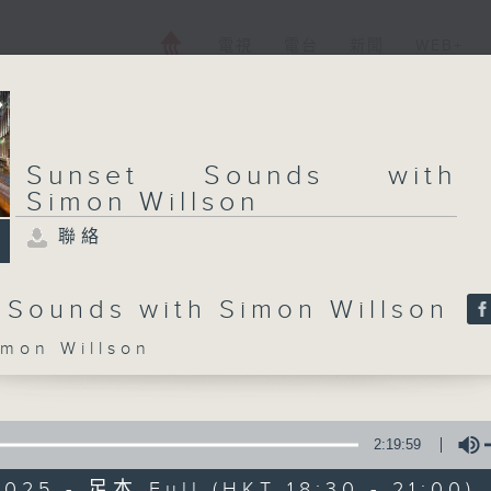
電視
電台
新聞
WEB+
Sunset Sounds with
Simon Willson
聯絡
 Sounds with Simon Willson
on Willson
2:19:59
025 - 足本 Full (HKT 18:30 - 21:00)