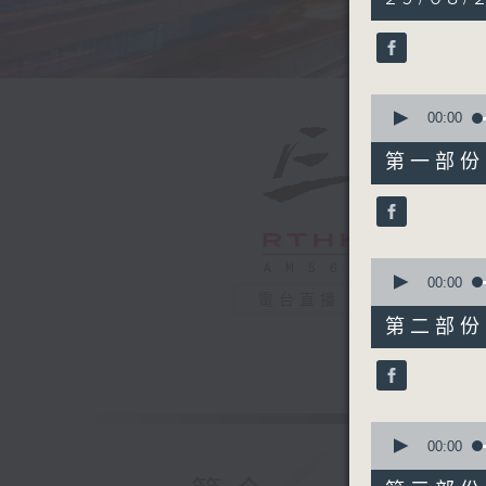
hours,
19
minutes,
59
seconds
90%
0
seconds
00:00
of
30
第一部份 P
minutes,
0
seconds
90%
0
seconds
00:00
of
電台直播
55
第二部份 P
minutes,
9
seconds
90%
0
seconds
00:00
of
55