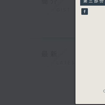
簡介
第三部份 P
minutes,
9
GIST
seconds
90%
最新
LATEST
C