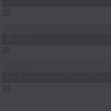
第一部份 Part 1 (HKT 18:30 - 19:00)
minutes,
0
seconds
Volume
90%
0
seconds
00:00
of
55
第二部份 Part 2 (HKT 19:05 - 20:00
minutes,
9
seconds
Volume
90%
0
seconds
00:00
of
55
第三部份 Part 3 (HKT 20:05 - 21:00
minutes,
10
seconds
Volume
90%