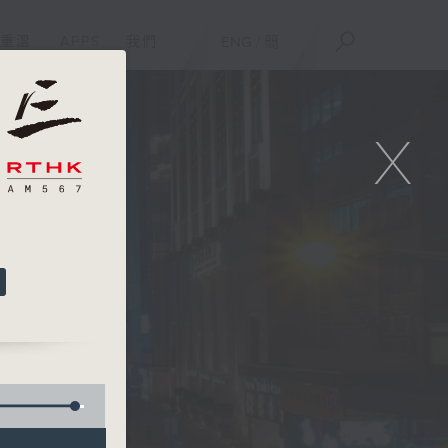
重溫
APPS
我們
ENG
/
簡
X