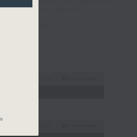
 9 let Simon Willson take you
nd yesterday's classics.
Only on Radio 3
llson
2:20:00
- 21:00)
is
30:00