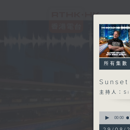
所有集數
Sunset
主持人：Sim
0
seconds
00:00
of
2
29/08/2