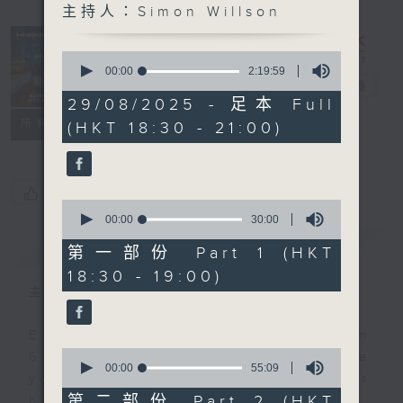
主持人：Simon Willson
Sunset
Sounds with
0
Simon
seconds
00:00
2:19:59
of
Willson
電台直播
2
29/08/2025 - 足本 Full
hours,
聯絡
所有集數
(HKT 18:30 - 21:00)
19
minutes,
59
seconds
您喜歡這個節目嗎?
0
seconds
00:00
30:00
of
簡介
GIST
30
第一部份 Part 1 (HKT
minutes,
18:30 - 19:00)
0
seconds
主持人：Simon Willson
Every weekday evening from
0
6.30 to 9 let Simon Willson take
seconds
00:00
55:09
you home with the best in today's
of
55
第二部份 Part 2 (HKT
hits and yesterday's classics.