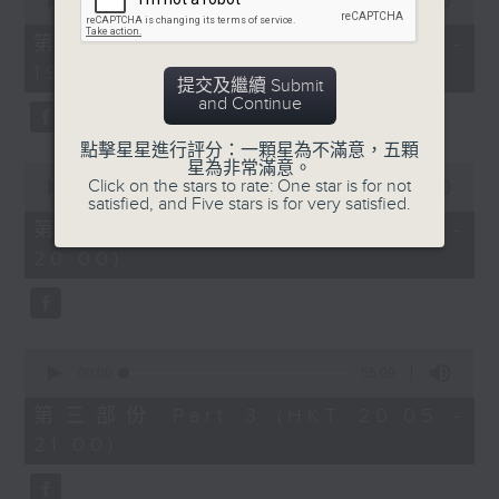
seconds
00:00
30:00
of
30
第一部份 Part 1 (HKT 18:30 -
minutes,
19:00)
0
提交及繼續 Submit
seconds
and Continue
點擊星星進行評分：一顆星為不滿意，五顆
星為非常滿意。
0
Click on the stars to rate: One star is for not
seconds
00:00
55:09
satisfied, and Five stars is for very satisfied.
of
55
第二部份 Part 2 (HKT 19:05 -
minutes,
20:00)
9
seconds
0
seconds
00:00
55:09
of
55
第三部份 Part 3 (HKT 20:05 -
minutes,
21:00)
9
seconds