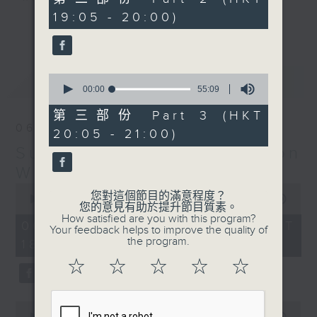
minutes,
19:05 - 20:00)
9
更多...
seconds
Monday to Friday - 6.30pm to 9pm
- Only on Radio 3
0
最新
LATEST
seconds
00:00
55:09
of
55
第三部份 Part 3 (HKT
minutes,
06/08/2026
20:05 - 21:00)
9
seconds
Sunset Sounds with Simon
Willson
0
您對這個節目的滿意程度？
seconds
00:00
2:19:59
您的意見有助於提升節目質素。
of
How satisfied are you with this program?
2
06/08/2026 - 足本 Full (HKT
Your feedback helps to improve the quality of
hours,
the program.
18:30 - 21:00)
19
minutes,
☆
☆
☆
☆
☆
59
seconds
0