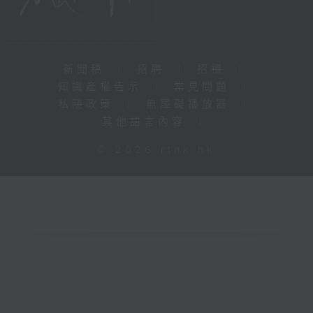
新聞稿
|
招聘
|
招標
|
知識產權告示
|
常見問題
|
私隱政策
|
無障礙播放器
|
其他語言內容
|
© 2026 rthk.hk