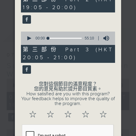
minutes,
19:05 - 20:00)
10
更多...
seconds
Monday to Friday - 6.30pm to 9pm
- Only on Radio 3
0
最新
LATEST
seconds
00:00
55:10
of
55
第三部份 Part 3 (HKT
minutes,
07/08/2026
20:05 - 21:00)
10
seconds
Sunset Sounds with Simon
Willson
0
您對這個節目的滿意程度？
seconds
00:00
2:20:00
您的意見有助於提升節目質素。
of
How satisfied are you with this program?
2
07/08/2026 - 足本 Full (HKT
Your feedback helps to improve the quality of
hours,
the program.
18:30 - 21:00)
20
minutes,
☆
☆
☆
☆
☆
0
seconds
0