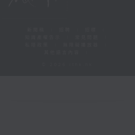
新聞稿
|
招聘
|
招標
|
知識產權告示
|
常見問題
|
私隱政策
|
無障礙播放器
|
其他語言內容
|
© 2026 rthk.hk