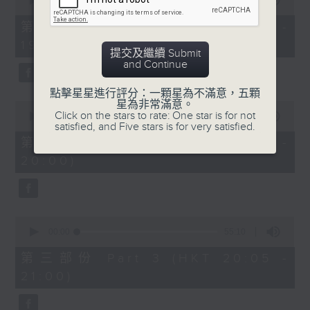
seconds
00:00
30:00
of
30
第一部份 Part 1 (HKT 18:30 -
minutes,
19:00)
0
提交及繼續 Submit
seconds
and Continue
點擊星星進行評分：一顆星為不滿意，五顆
星為非常滿意。
0
Click on the stars to rate: One star is for not
seconds
00:00
55:09
satisfied, and Five stars is for very satisfied.
of
55
第二部份 Part 2 (HKT 19:05 -
minutes,
20:00)
9
seconds
0
seconds
00:00
55:10
of
55
第三部份 Part 3 (HKT 20:05 -
minutes,
21:00)
10
seconds