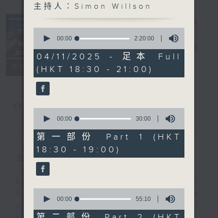
主持人：Simon Willson
Sunset
Sounds with
0
Simon
seconds
00:00
2:20:00
of
Willson
電台直播
2
04/11/2025 - 足本 Full
hours,
聯絡
所有集數
(HKT 18:30 - 21:00)
20
minutes,
0
seconds
您喜歡這個節目嗎?
0
seconds
00:00
30:00
of
簡介
GIST
30
第一部份 Part 1 (HKT
minutes,
18:30 - 19:00)
0
seconds
主持人：Simon Willson
Every weekday evening from
0
6.30 to 9 let Simon Willson take
seconds
00:00
55:10
you home with the best in today's
of
55
第二部份 Part 2 (HKT
hits and yesterday's classics.