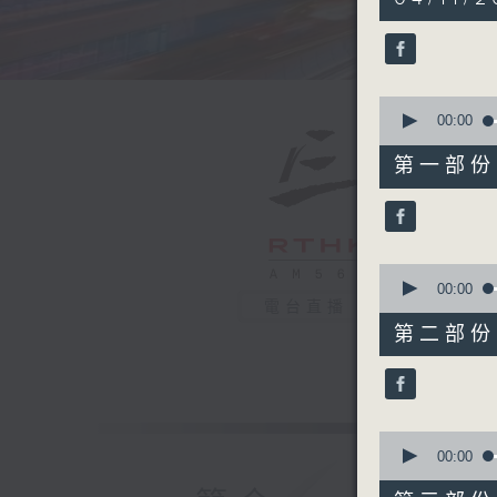
hours,
20
minutes,
0
seconds
90%
0
seconds
00:00
of
30
第一部份 P
minutes,
0
seconds
90%
0
seconds
00:00
of
電台直播
55
第二部份 P
minutes,
10
seconds
90%
0
seconds
00:00
of
55