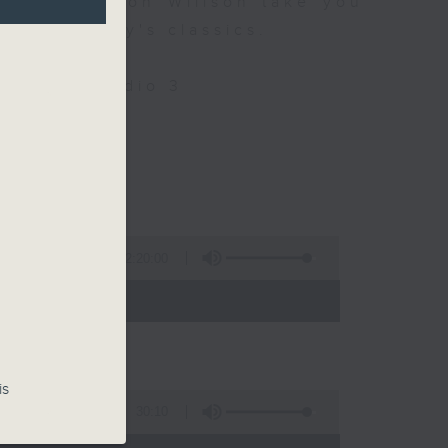
 9 let Simon Willson take you
nd yesterday's classics.
Only on Radio 3
llson
2:20:00
- 21:00)
is
30:10