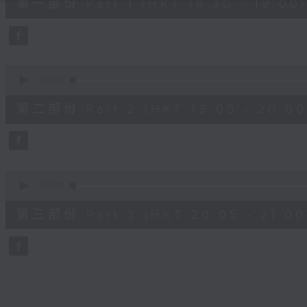
第一部份 Part 1 (HKT 18:30 - 19:00)
minutes,
10
seconds
Volume
90%
0
seconds
00:00
of
55
第二部份 Part 2 (HKT 19:05 - 20:00
minutes,
20
seconds
Volume
90%
0
seconds
00:00
of
55
第三部份 Part 3 (HKT 20:05 - 21:00
minutes,
9
seconds
Volume
90%