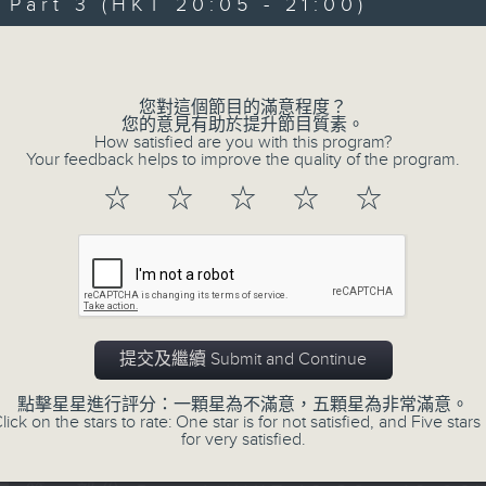
Every weekday evening from 6.30 to
art 3 (HKT 20:05 - 21:00)
home with the best in today's hits a
Volume
Monday to Friday - 6.30pm to 9pm - 
您對這個節目的滿意程度？
您的意見有助於提升節目質素。
How satisfied are you with this program?
Your feedback helps to improve the quality of the program.
05/08/2026
☆
☆
☆
☆
☆
Sunset Sounds with Simon Wi
0
seconds
00:00
of
2
05/08/2026 - 足本 Full (HKT 18:30 
hours,
20
提交及繼續 Submit and Continue
minutes,
0
seconds
Volume
點擊星星進行評分：一顆星為不滿意，五顆星為非常滿意。
90%
lick on the stars to rate: One star is for not satisfied, and Five stars 
0
for very satisfied.
seconds
00:00
of
30