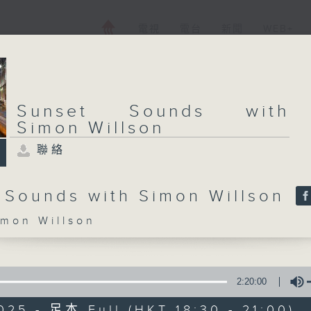
電視
電台
新聞
WEB+
Sunset Sounds with
Simon Willson
聯絡
 Sounds with Simon Willson
on Willson
2:20:00
025 - 足本 Full (HKT 18:30 - 21:00)