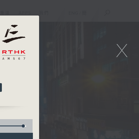
重溫
APPS
我們
ENG
/
簡
X