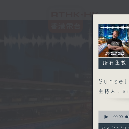
所有集數
Sunset
主持人：Sim
0
seconds
00:00
of
2
04/11/2