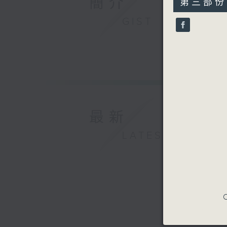
簡介
第三部份 P
minutes,
10
GIST
seconds
90%
最新
LATEST
C