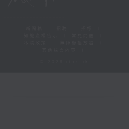
新聞稿
|
招聘
|
招標
|
知識產權告示
|
常見問題
|
私隱政策
|
無障礙播放器
|
其他語言內容
|
© 2026 rthk.hk