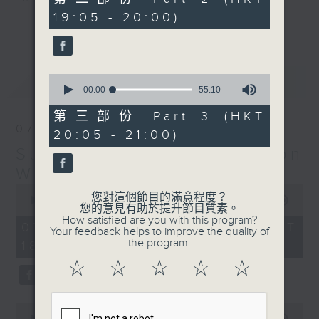
minutes,
19:05 - 20:00)
20
更多...
seconds
Monday to Friday - 6.30pm to 9pm
- Only on Radio 3
0
最新
LATEST
seconds
00:00
55:10
of
55
第三部份 Part 3 (HKT
minutes,
07/08/2026
20:05 - 21:00)
10
seconds
Sunset Sounds with Simon
Willson
0
您對這個節目的滿意程度？
seconds
00:00
2:20:00
您的意見有助於提升節目質素。
of
How satisfied are you with this program?
2
07/08/2026 - 足本 Full (HKT
Your feedback helps to improve the quality of
hours,
the program.
18:30 - 21:00)
20
minutes,
☆
☆
☆
☆
☆
0
seconds
0