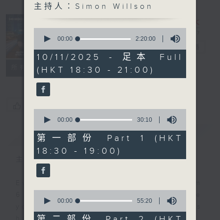
主持人：Simon Willson
Sunset
Sounds with
0
Simon
seconds
00:00
2:20:00
of
Willson
電台直播
2
10/11/2025 - 足本 Full
hours,
聯絡
所有集數
(HKT 18:30 - 21:00)
20
minutes,
0
seconds
您喜歡這個節目嗎?
0
seconds
00:00
30:10
of
簡介
GIST
30
第一部份 Part 1 (HKT
minutes,
18:30 - 19:00)
10
seconds
主持人：Simon Willson
Every weekday evening from
0
6.30 to 9 let Simon Willson take
seconds
00:00
55:20
you home with the best in today's
of
55
第二部份 Part 2 (HKT
hits and yesterday's classics.