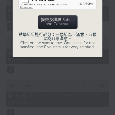
seconds
00:00
30:00
of
30
第一部份 Part 1 (HKT 18:30 -
minutes,
19:00)
0
提交及繼續 Submit
seconds
and Continue
點擊星星進行評分：一顆星為不滿意，五顆
星為非常滿意。
0
Click on the stars to rate: One star is for not
seconds
00:00
55:09
satisfied, and Five stars is for very satisfied.
of
55
第二部份 Part 2 (HKT 19:05 -
minutes,
20:00)
9
seconds
0
seconds
00:00
55:10
of
55
第三部份 Part 3 (HKT 20:05 -
minutes,
21:00)
10
seconds