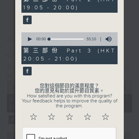
minutes,
19:05 - 20:00)
20
更多...
seconds
Monday to Friday - 6.30pm to 9pm
- Only on Radio 3
0
最新
LATEST
seconds
00:00
55:10
of
55
第三部份 Part 3 (HKT
minutes,
07/08/2026
20:05 - 21:00)
10
seconds
Sunset Sounds with Simon
Willson
0
您對這個節目的滿意程度？
seconds
00:00
2:20:00
您的意見有助於提升節目質素。
of
How satisfied are you with this program?
2
07/08/2026 - 足本 Full (HKT
Your feedback helps to improve the quality of
hours,
the program.
18:30 - 21:00)
20
minutes,
☆
☆
☆
☆
☆
0
seconds
0