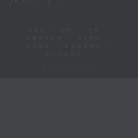
新聞稿
|
招聘
|
招標
|
知識產權告示
|
常見問題
|
私隱政策
|
無障礙播放器
|
其他語言內容
|
© 2026 rthk.hk