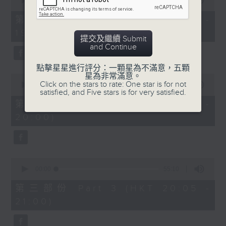
seconds
00:00
30:00
of
30
第一部份 Part 1 (HKT 18:30 -
minutes,
19:00)
0
提交及繼續 Submit
seconds
and Continue
點擊星星進行評分：一顆星為不滿意，五顆
星為非常滿意。
0
Click on the stars to rate: One star is for not
seconds
00:00
55:09
satisfied, and Five stars is for very satisfied.
of
55
第二部份 Part 2 (HKT 19:05 -
minutes,
20:00)
9
seconds
0
seconds
00:00
55:10
of
55
第三部份 Part 3 (HKT 20:05 -
minutes,
21:00)
10
seconds