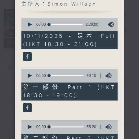
主持人：Simon Willson
Sunset
Sounds with
0
Simon
seconds
00:00
2:20:00
of
Willson
電台直播
2
10/11/2025 - 足本 Full
hours,
聯絡
所有集數
(HKT 18:30 - 21:00)
20
minutes,
0
seconds
您喜歡這個節目嗎?
0
seconds
00:00
30:10
of
簡介
GIST
30
第一部份 Part 1 (HKT
minutes,
18:30 - 19:00)
10
seconds
主持人：Simon Willson
Every weekday evening from
0
6.30 to 9 let Simon Willson take
seconds
00:00
55:20
you home with the best in today's
of
55
第二部份 Part 2 (HKT
hits and yesterday's classics.