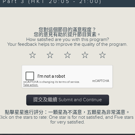
Every weekday evening from 6.30 to
art 3 (HKT 20:05 - 21:00)
home with the best in today's hits a
Volume
Monday to Friday - 6.30pm to 9pm - 
您對這個節目的滿意程度？
您的意見有助於提升節目質素。
How satisfied are you with this program?
Your feedback helps to improve the quality of the program.
06/08/2026
☆
☆
☆
☆
☆
Sunset Sounds with Simon Wi
0
seconds
00:00
of
2
06/08/2026 - 足本 Full (HKT 18:30 
hours,
19
提交及繼續 Submit and Continue
minutes,
59
seconds
Volume
點擊星星進行評分：一顆星為不滿意，五顆星為非常滿意。
90%
lick on the stars to rate: One star is for not satisfied, and Five stars 
0
for very satisfied.
seconds
00:00
of
30