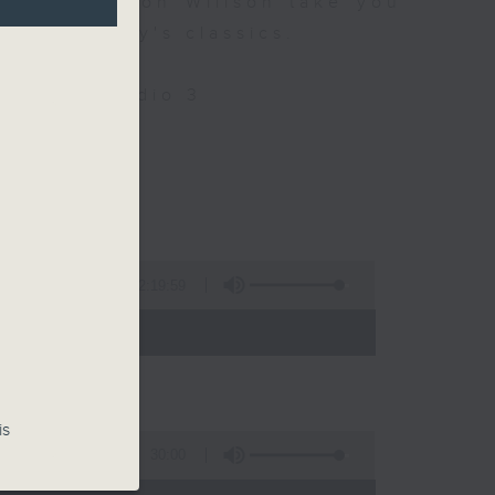
 9 let Simon Willson take you
nd yesterday's classics.
Only on Radio 3
llson
2:19:59
- 21:00)
is
30:00