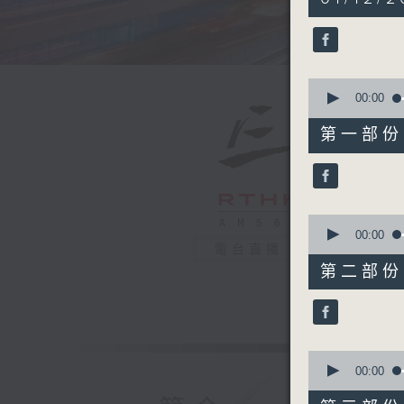
hours,
20
minutes,
0
seconds
90%
0
seconds
00:00
of
30
第一部份 P
minutes,
0
seconds
90%
0
seconds
00:00
of
電台直播
55
第二部份 P
minutes,
9
seconds
90%
0
seconds
00:00
of
55