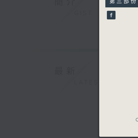
簡介
第三部份 P
minutes,
10
GIST
seconds
90%
最新
LATEST
C