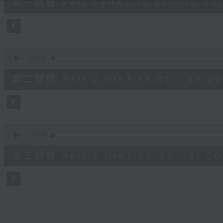
第一部份 Part 1 (HKT 18:30 - 19:00)
minutes,
0
seconds
Volume
90%
0
seconds
00:00
of
55
第二部份 Part 2 (HKT 19:05 - 20:00
minutes,
9
seconds
Volume
90%
0
seconds
00:00
of
55
第三部份 Part 3 (HKT 20:05 - 21:00
minutes,
9
seconds
Volume
90%