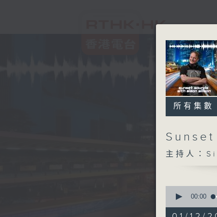
所有集數
Sunset
主持人：Sim
0
seconds
00:00
of
2
01/12/2