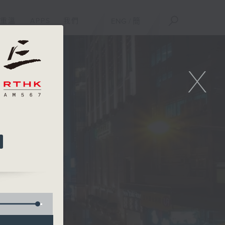
重溫
APPS
我們
ENG
/
簡
X