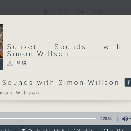
電視
電台
新聞
WEB+
Sunset Sounds with
Simon Willson
聯絡
 Sounds with Simon Willson
on Willson
2:20:00
025 - 足本 Full (HKT 18:30 - 21:00)