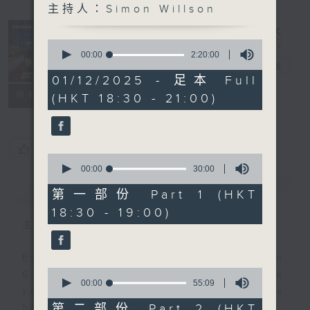
主持人：Simon Willson
Sunset
Sounds with
0
Simon
seconds
00:00
2:20:00
of
Willson
電台直播
2
01/12/2025 - 足本 Full
hours,
聯絡
所有集數
(HKT 18:30 - 21:00)
20
minutes,
0
seconds
您喜歡這個節目嗎?
0
seconds
00:00
30:00
of
簡介
GIST
30
第一部份 Part 1 (HKT
minutes,
18:30 - 19:00)
0
seconds
主持人：Simon Willson
Every weekday evening from
0
6.30 to 9 let Simon Willson take
seconds
00:00
55:09
you home with the best in today's
of
55
第二部份 Part 2 (HKT
hits and yesterday's classics.