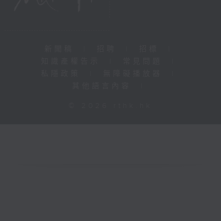
新聞稿
|
招聘
|
招標
|
知識產權告示
|
常見問題
|
私隱政策
|
無障礙播放器
|
其他語言內容
|
© 2026 rthk.hk