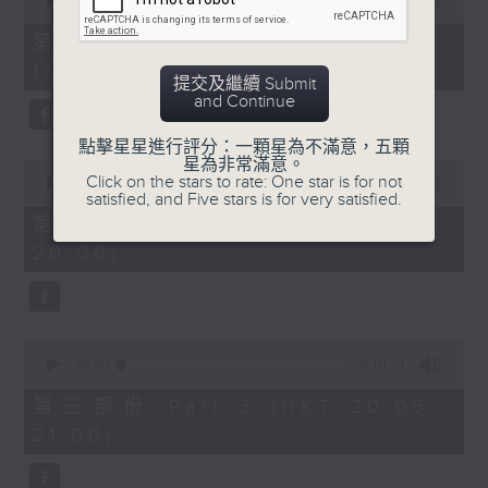
seconds
00:00
30:00
of
30
第一部份 Part 1 (HKT 18:30 -
minutes,
19:00)
0
提交及繼續 Submit
seconds
and Continue
點擊星星進行評分：一顆星為不滿意，五顆
星為非常滿意。
0
Click on the stars to rate: One star is for not
seconds
00:00
55:09
satisfied, and Five stars is for very satisfied.
of
55
第二部份 Part 2 (HKT 19:05 -
minutes,
20:00)
9
seconds
0
seconds
00:00
55:10
of
55
第三部份 Part 3 (HKT 20:05 -
minutes,
21:00)
10
seconds