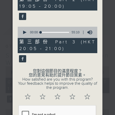
minutes,
19:05 - 20:00)
9
更多...
seconds
Monday to Friday - 6.30pm to 9pm
- Only on Radio 3
0
最新
LATEST
seconds
00:00
55:10
of
55
第三部份 Part 3 (HKT
minutes,
07/08/2026
20:05 - 21:00)
10
seconds
Sunset Sounds with Simon
Willson
0
您對這個節目的滿意程度？
seconds
00:00
2:20:00
您的意見有助於提升節目質素。
of
How satisfied are you with this program?
2
07/08/2026 - 足本 Full (HKT
Your feedback helps to improve the quality of
hours,
the program.
18:30 - 21:00)
20
minutes,
☆
☆
☆
☆
☆
0
seconds
0