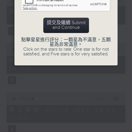
seconds
00:00
30:00
of
30
第一部份 Part 1 (HKT 18:30 -
minutes,
19:00)
0
提交及繼續 Submit
seconds
and Continue
點擊星星進行評分：一顆星為不滿意，五顆
星為非常滿意。
0
Click on the stars to rate: One star is for not
seconds
00:00
55:09
satisfied, and Five stars is for very satisfied.
of
55
第二部份 Part 2 (HKT 19:05 -
minutes,
20:00)
9
seconds
0
seconds
00:00
55:10
of
55
第三部份 Part 3 (HKT 20:05 -
minutes,
21:00)
10
seconds