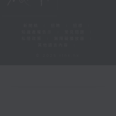
新聞稿
|
招聘
|
招標
|
知識產權告示
|
常見問題
|
私隱政策
|
無障礙播放器
|
其他語言內容
|
© 2026 rthk.hk