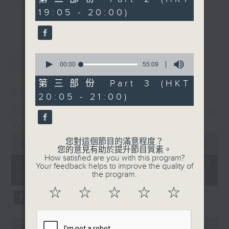
minutes,
19:05 - 20:00)
20
更多...
seconds
Monday to Friday - 6.30pm to 9pm
- Only on Radio 3
0
最新
LATEST
seconds
00:00
55:09
of
55
第三部份 Part 3 (HKT
minutes,
07/08/2026
20:05 - 21:00)
9
seconds
Sunset Sounds with Simon
Willson
0
您對這個節目的滿意程度？
seconds
00:00
2:20:00
您的意見有助於提升節目質素。
of
How satisfied are you with this program?
2
07/08/2026 - 足本 Full (HKT
Your feedback helps to improve the quality of
hours,
the program.
18:30 - 21:00)
20
minutes,
☆
☆
☆
☆
☆
0
seconds
0