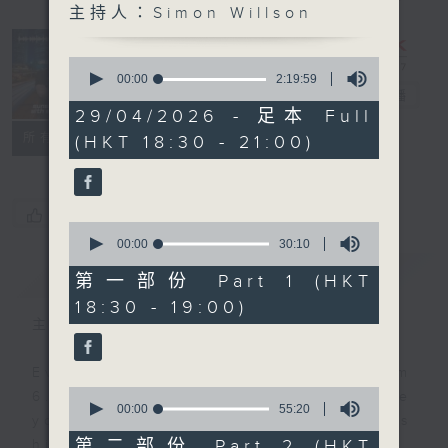
主持人：Simon Willson
Sunset
Sounds with
0
Simon
seconds
00:00
2:19:59
of
Willson
電台直播
2
29/04/2026 - 足本 Full
hours,
聯絡
所有集數
(HKT 18:30 - 21:00)
19
minutes,
59
seconds
您喜歡這個節目嗎?
0
seconds
00:00
30:10
of
簡介
GIST
30
第一部份 Part 1 (HKT
minutes,
18:30 - 19:00)
10
seconds
主持人：Simon Willson
Every weekday evening from
0
6.30 to 9 let Simon Willson take
seconds
00:00
55:20
you home with the best in today's
of
55
第二部份 Part 2 (HKT
hits and yesterday's classics.