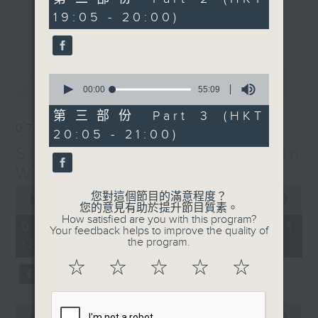
minutes,
19:05 - 20:00)
20
更多...
seconds
Monday to Friday - 6.30pm to 9pm
- Only on Radio 3
0
最新
LATEST
seconds
00:00
55:09
of
55
第三部份 Part 3 (HKT
minutes,
07/08/2026
20:05 - 21:00)
9
seconds
Sunset Sounds with Simon
Willson
0
您對這個節目的滿意程度？
seconds
00:00
2:20:00
您的意見有助於提升節目質素。
of
How satisfied are you with this program?
2
07/08/2026 - 足本 Full (HKT
Your feedback helps to improve the quality of
hours,
the program.
18:30 - 21:00)
20
minutes,
☆
☆
☆
☆
☆
0
seconds
0