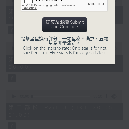
seconds
00:00
30:00
of
30
第一部份 Part 1 (HKT 18:30 -
minutes,
19:00)
0
提交及繼續 Submit
seconds
and Continue
點擊星星進行評分：一顆星為不滿意，五顆
星為非常滿意。
0
Click on the stars to rate: One star is for not
seconds
00:00
55:09
satisfied, and Five stars is for very satisfied.
of
55
第二部份 Part 2 (HKT 19:05 -
minutes,
20:00)
9
seconds
0
seconds
00:00
55:10
of
55
第三部份 Part 3 (HKT 20:05 -
minutes,
21:00)
10
seconds