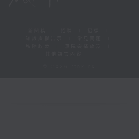
新聞稿
|
招聘
|
招標
|
知識產權告示
|
常見問題
|
私隱政策
|
無障礙播放器
|
其他語言內容
|
© 2026 rthk.hk