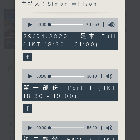
主持人：Simon Willson
Sunset
Sounds with
0
Simon
seconds
00:00
2:19:59
of
Willson
電台直播
2
29/04/2026 - 足本 Full
hours,
聯絡
所有集數
(HKT 18:30 - 21:00)
19
minutes,
59
seconds
您喜歡這個節目嗎?
0
seconds
00:00
30:10
of
簡介
GIST
30
第一部份 Part 1 (HKT
minutes,
18:30 - 19:00)
10
seconds
主持人：Simon Willson
Every weekday evening from
0
6.30 to 9 let Simon Willson take
seconds
00:00
55:20
you home with the best in today's
of
55
第二部份 Part 2 (HKT
hits and yesterday's classics.