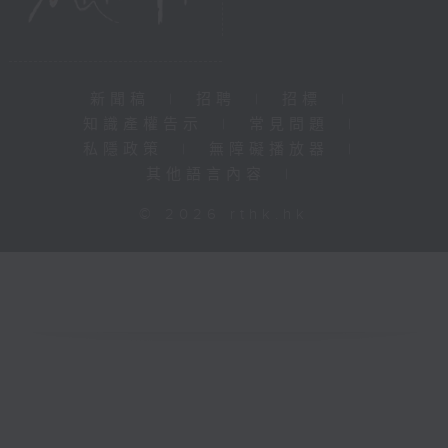
新聞稿
|
招聘
|
招標
|
知識產權告示
|
常見問題
|
私隱政策
|
無障礙播放器
|
其他語言內容
|
© 2026 rthk.hk