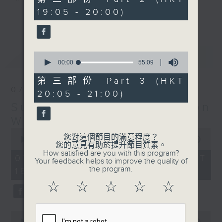
minutes,
19:05 - 20:00)
19
更多...
seconds
Monday to Friday - 6.30pm to 9pm
- Only on Radio 3
0
最新
LATEST
seconds
00:00
55:09
of
55
第三部份 Part 3 (HKT
minutes,
07/08/2026
20:05 - 21:00)
9
seconds
Sunset Sounds with Simon
Willson
0
您對這個節目的滿意程度？
seconds
00:00
2:20:00
您的意見有助於提升節目質素。
of
How satisfied are you with this program?
2
07/08/2026 - 足本 Full (HKT
Your feedback helps to improve the quality of
hours,
the program.
18:30 - 21:00)
20
minutes,
☆
☆
☆
☆
☆
0
seconds
0