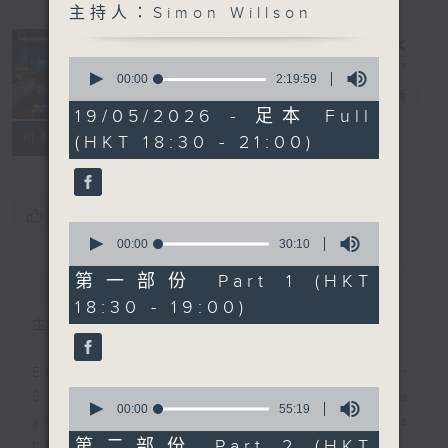
主持人：Simon Willson
Sunset
Sounds with
0
Simon
seconds
00:00
2:19:59
of
Willson
電台直播
2
19/05/2026 - 足本 Full
hours,
聯絡
所有集數
(HKT 18:30 - 21:00)
19
minutes,
59
seconds
您喜歡這個節目嗎?
0
seconds
00:00
30:10
of
簡介
GIST
30
第一部份 Part 1 (HKT
minutes,
18:30 - 19:00)
10
seconds
主持人：Simon Willson
Every weekday evening from
0
6.30 to 9 let Simon Willson take
seconds
00:00
55:19
you home with the best in today's
of
55
第二部份 Part 2 (HKT
hits and yesterday's classics.