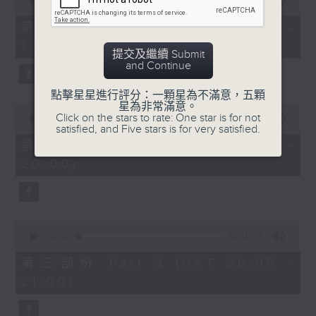
seconds
00:00
30:00
of
30
第一部份 Part 1 (HKT 18:30 -
minutes,
19:00)
0
提交及繼續 Submit
seconds
and Continue
點擊星星進行評分：一顆星為不滿意，五顆
星為非常滿意。
0
Click on the stars to rate: One star is for not
seconds
00:00
55:09
satisfied, and Five stars is for very satisfied.
of
55
第二部份 Part 2 (HKT 19:05 -
minutes,
20:00)
9
seconds
0
seconds
00:00
55:10
of
55
第三部份 Part 3 (HKT 20:05 -
minutes,
21:00)
10
seconds