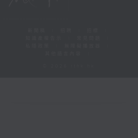
新聞稿
|
招聘
|
招標
|
知識產權告示
|
常見問題
|
私隱政策
|
無障礙播放器
|
其他語言內容
|
© 2026 rthk.hk