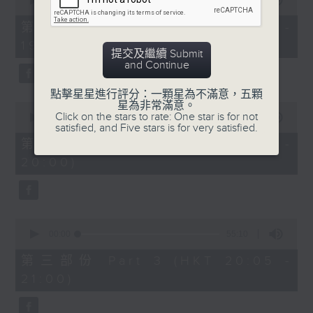
seconds
00:00
30:00
of
30
第一部份 Part 1 (HKT 18:30 -
minutes,
19:00)
0
提交及繼續 Submit
seconds
and Continue
點擊星星進行評分：一顆星為不滿意，五顆
星為非常滿意。
0
Click on the stars to rate: One star is for not
seconds
00:00
55:09
satisfied, and Five stars is for very satisfied.
of
55
第二部份 Part 2 (HKT 19:05 -
minutes,
20:00)
9
seconds
0
seconds
00:00
55:10
of
55
第三部份 Part 3 (HKT 20:05 -
minutes,
21:00)
10
seconds