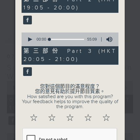
minutes,
19:05 - 20:00)
19
更多...
seconds
Monday to Friday - 6.30pm to 9pm
- Only on Radio 3
0
最新
LATEST
seconds
00:00
55:09
of
55
第三部份 Part 3 (HKT
minutes,
07/08/2026
20:05 - 21:00)
9
seconds
Sunset Sounds with Simon
Willson
0
您對這個節目的滿意程度？
seconds
00:00
2:20:00
您的意見有助於提升節目質素。
of
How satisfied are you with this program?
2
07/08/2026 - 足本 Full (HKT
Your feedback helps to improve the quality of
hours,
the program.
18:30 - 21:00)
20
minutes,
☆
☆
☆
☆
☆
0
seconds
0