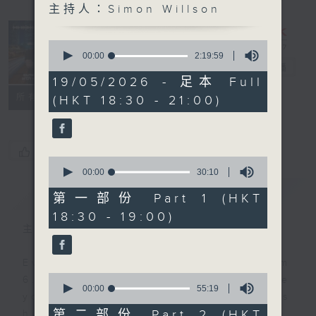
主持人：Simon Willson
Sunset
Sounds with
0
Simon
seconds
00:00
2:19:59
of
Willson
電台直播
2
19/05/2026 - 足本 Full
hours,
聯絡
所有集數
(HKT 18:30 - 21:00)
19
minutes,
59
seconds
您喜歡這個節目嗎?
0
seconds
00:00
30:10
of
簡介
GIST
30
第一部份 Part 1 (HKT
minutes,
18:30 - 19:00)
10
seconds
主持人：Simon Willson
Every weekday evening from
0
6.30 to 9 let Simon Willson take
seconds
00:00
55:19
you home with the best in today's
of
55
第二部份 Part 2 (HKT
hits and yesterday's classics.