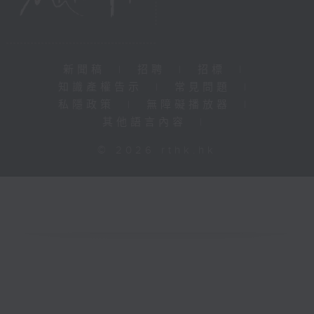
新聞稿
|
招聘
|
招標
|
知識產權告示
|
常見問題
|
私隱政策
|
無障礙播放器
|
其他語言內容
|
© 2026 rthk.hk