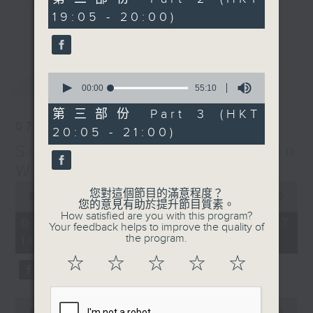
minutes,
19:05 - 20:00)
20
更多...
seconds
Monday to Friday - 6.30pm to 9pm
- Only on Radio 3
0
最新
LATEST
seconds
00:00
55:10
of
55
第三部份 Part 3 (HKT
minutes,
07/08/2026
20:05 - 21:00)
10
seconds
Sunset Sounds with Simon
Willson
0
您對這個節目的滿意程度？
seconds
00:00
2:20:00
您的意見有助於提升節目質素。
of
How satisfied are you with this program?
2
07/08/2026 - 足本 Full (HKT
Your feedback helps to improve the quality of
hours,
the program.
18:30 - 21:00)
20
minutes,
☆
☆
☆
☆
☆
0
seconds
0