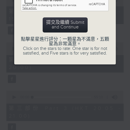
seconds
00:00
30:00
of
30
第一部份 Part 1 (HKT 18:30 -
minutes,
19:00)
0
提交及繼續 Submit
seconds
and Continue
點擊星星進行評分：一顆星為不滿意，五顆
星為非常滿意。
0
Click on the stars to rate: One star is for not
seconds
00:00
55:09
satisfied, and Five stars is for very satisfied.
of
55
第二部份 Part 2 (HKT 19:05 -
minutes,
20:00)
9
seconds
0
seconds
00:00
55:10
of
55
第三部份 Part 3 (HKT 20:05 -
minutes,
21:00)
10
seconds