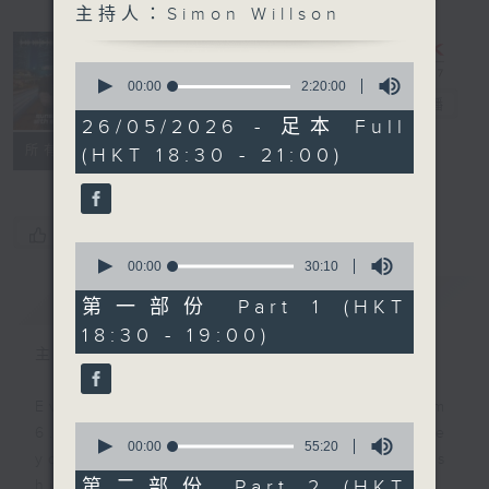
主持人：Simon Willson
Sunset
Sounds with
0
Simon
seconds
00:00
2:20:00
of
Willson
電台直播
2
26/05/2026 - 足本 Full
hours,
聯絡
所有集數
(HKT 18:30 - 21:00)
20
minutes,
0
seconds
您喜歡這個節目嗎?
0
seconds
00:00
30:10
of
簡介
GIST
30
第一部份 Part 1 (HKT
minutes,
18:30 - 19:00)
10
seconds
主持人：Simon Willson
Every weekday evening from
0
6.30 to 9 let Simon Willson take
seconds
00:00
55:20
you home with the best in today's
of
55
第二部份 Part 2 (HKT
hits and yesterday's classics.