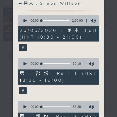
主持人：Simon Willson
Sunset
Sounds with
0
Simon
seconds
00:00
2:20:00
of
Willson
電台直播
2
26/05/2026 - 足本 Full
hours,
聯絡
所有集數
(HKT 18:30 - 21:00)
20
minutes,
0
seconds
您喜歡這個節目嗎?
0
seconds
00:00
30:10
of
簡介
GIST
30
第一部份 Part 1 (HKT
minutes,
18:30 - 19:00)
10
seconds
主持人：Simon Willson
Every weekday evening from
0
6.30 to 9 let Simon Willson take
seconds
00:00
55:20
you home with the best in today's
of
55
第二部份 Part 2 (HKT
hits and yesterday's classics.