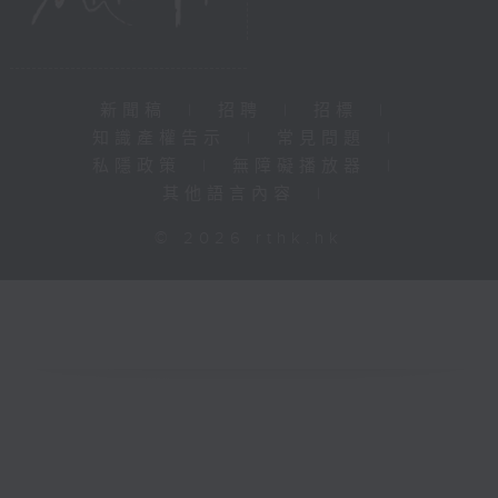
新聞稿
|
招聘
|
招標
|
知識產權告示
|
常見問題
|
私隱政策
|
無障礙播放器
|
其他語言內容
|
© 2026 rthk.hk