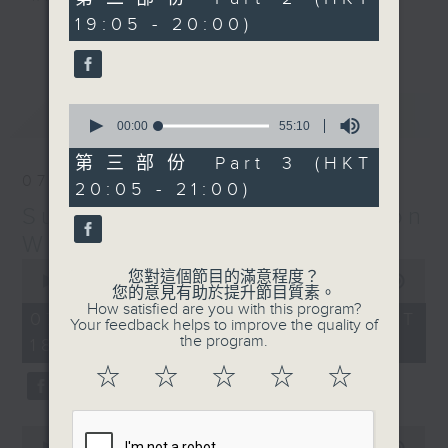
minutes,
19:05 - 20:00)
20
更多...
seconds
Monday to Friday - 6.30pm to 9pm
- Only on Radio 3
0
最新
LATEST
seconds
00:00
55:10
of
55
第三部份 Part 3 (HKT
minutes,
07/08/2026
20:05 - 21:00)
10
seconds
Sunset Sounds with Simon
Willson
0
您對這個節目的滿意程度？
seconds
00:00
2:20:00
您的意見有助於提升節目質素。
of
How satisfied are you with this program?
2
07/08/2026 - 足本 Full (HKT
Your feedback helps to improve the quality of
hours,
the program.
18:30 - 21:00)
20
minutes,
☆
☆
☆
☆
☆
0
seconds
0