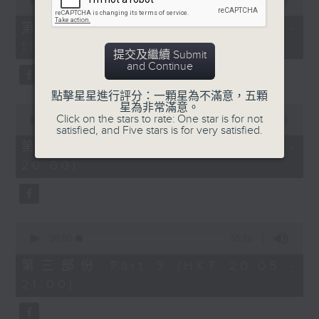
seconds
00:00
30:00
of
30
第一部份 Part 1 (HKT 18:30 -
minutes,
19:00)
0
提交及繼續 Submit
seconds
and Continue
點擊星星進行評分：一顆星為不滿意，五顆
星為非常滿意。
0
Click on the stars to rate: One star is for not
seconds
00:00
55:09
satisfied, and Five stars is for very satisfied.
of
55
第二部份 Part 2 (HKT 19:05 -
minutes,
20:00)
9
seconds
0
seconds
00:00
55:10
of
55
第三部份 Part 3 (HKT 20:05 -
minutes,
21:00)
10
seconds