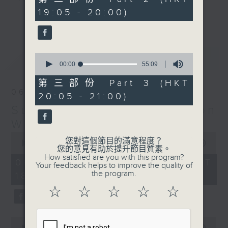
minutes,
19:05 - 20:00)
20
更多...
seconds
Monday to Friday - 6.30pm to 9pm
- Only on Radio 3
0
最新
LATEST
seconds
00:00
55:09
of
55
第三部份 Part 3 (HKT
minutes,
06/08/2026
20:05 - 21:00)
9
seconds
Sunset Sounds with Simon
Willson
0
您對這個節目的滿意程度？
seconds
00:00
2:19:59
您的意見有助於提升節目質素。
of
How satisfied are you with this program?
2
06/08/2026 - 足本 Full (HKT
Your feedback helps to improve the quality of
hours,
the program.
18:30 - 21:00)
19
minutes,
☆
☆
☆
☆
☆
59
seconds
0