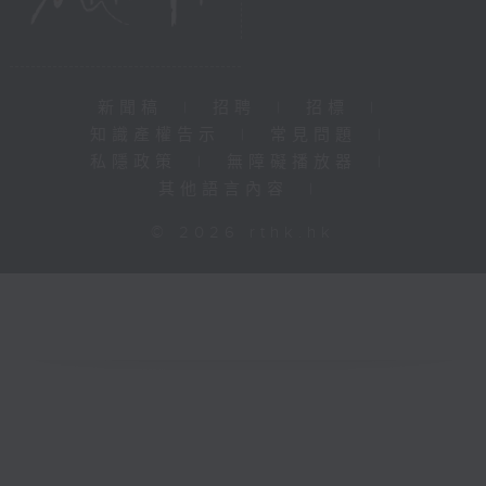
新聞稿
|
招聘
|
招標
|
知識產權告示
|
常見問題
|
私隱政策
|
無障礙播放器
|
其他語言內容
|
© 2026 rthk.hk