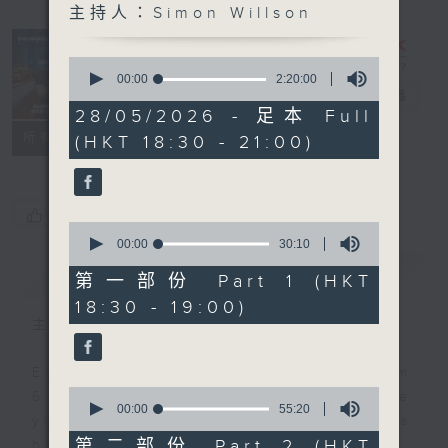
主持人：Simon Willson
Sunset
Sounds with
0
Simon
seconds
00:00
2:20:00
of
Willson
電台直播
2
28/05/2026 - 足本 Full
hours,
聯絡
所有集數
(HKT 18:30 - 21:00)
20
minutes,
0
seconds
您喜歡這個節目嗎?
0
seconds
00:00
30:10
of
簡介
GIST
30
第一部份 Part 1 (HKT
minutes,
18:30 - 19:00)
10
seconds
主持人：Simon Willson
Every weekday evening from
0
6.30 to 9 let Simon Willson take
seconds
00:00
55:20
you home with the best in today's
of
55
第二部份 Part 2 (HKT
hits and yesterday's classics.