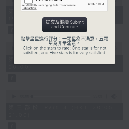
seconds
00:00
30:00
of
30
第一部份 Part 1 (HKT 18:30 -
minutes,
19:00)
0
提交及繼續 Submit
seconds
and Continue
點擊星星進行評分：一顆星為不滿意，五顆
星為非常滿意。
0
Click on the stars to rate: One star is for not
seconds
00:00
55:09
satisfied, and Five stars is for very satisfied.
of
55
第二部份 Part 2 (HKT 19:05 -
minutes,
20:00)
9
seconds
0
seconds
00:00
55:09
of
55
第三部份 Part 3 (HKT 20:05 -
minutes,
21:00)
9
seconds