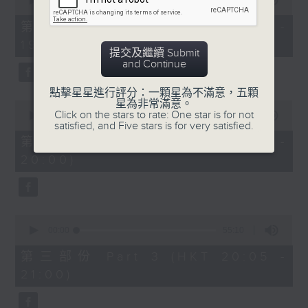
seconds
00:00
30:00
of
30
第一部份 Part 1 (HKT 18:30 -
minutes,
19:00)
0
提交及繼續 Submit
seconds
and Continue
點擊星星進行評分：一顆星為不滿意，五顆
星為非常滿意。
0
Click on the stars to rate: One star is for not
seconds
00:00
55:09
satisfied, and Five stars is for very satisfied.
of
55
第二部份 Part 2 (HKT 19:05 -
minutes,
20:00)
9
seconds
0
seconds
00:00
55:10
of
55
第三部份 Part 3 (HKT 20:05 -
minutes,
21:00)
10
seconds