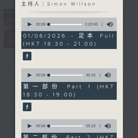
主持人：Simon Willson
Sunset
Sounds with
0
Simon
seconds
00:00
2:20:00
of
Willson
電台直播
2
01/06/2026 - 足本 Full
hours,
聯絡
所有集數
(HKT 18:30 - 21:00)
20
minutes,
0
seconds
您喜歡這個節目嗎?
0
seconds
00:00
30:10
of
簡介
GIST
30
第一部份 Part 1 (HKT
minutes,
18:30 - 19:00)
10
seconds
主持人：Simon Willson
Every weekday evening from
0
6.30 to 9 let Simon Willson take
seconds
00:00
55:19
you home with the best in today's
of
55
第二部份 Part 2 (HKT
hits and yesterday's classics.