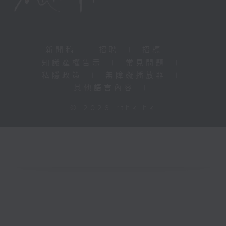
新聞稿
|
招聘
|
招標
|
知識產權告示
|
常見問題
|
私隱政策
|
無障礙播放器
|
其他語言內容
|
© 2026 rthk.hk