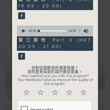
minutes,
19:05 - 20:00)
19
更多...
seconds
Monday to Friday - 6.30pm to 9pm
- Only on Radio 3
0
最新
LATEST
seconds
00:00
55:09
of
55
第三部份 Part 3 (HKT
minutes,
07/08/2026
20:05 - 21:00)
9
seconds
Sunset Sounds with Simon
Willson
0
您對這個節目的滿意程度？
seconds
00:00
2:20:00
您的意見有助於提升節目質素。
of
How satisfied are you with this program?
2
07/08/2026 - 足本 Full (HKT
Your feedback helps to improve the quality of
hours,
the program.
18:30 - 21:00)
20
minutes,
☆
☆
☆
☆
☆
0
seconds
0