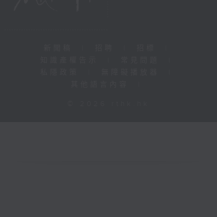
新聞稿
|
招聘
|
招標
|
知識產權告示
|
常見問題
|
私隱政策
|
無障礙播放器
|
其他語言內容
|
© 2026 rthk.hk