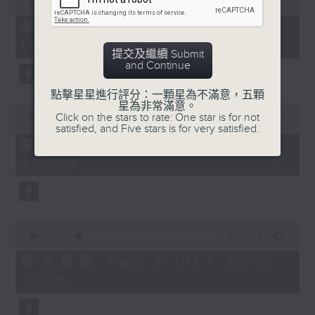
seconds
00:00
30:00
of
30
第一部份 Part 1 (HKT 18:30 -
minutes,
19:00)
0
提交及繼續 Submit
seconds
and Continue
點擊星星進行評分：一顆星為不滿意，五顆
星為非常滿意。
0
Click on the stars to rate: One star is for not
seconds
00:00
55:09
satisfied, and Five stars is for very satisfied.
of
55
第二部份 Part 2 (HKT 19:05 -
minutes,
20:00)
9
seconds
0
seconds
00:00
55:10
of
55
第三部份 Part 3 (HKT 20:05 -
minutes,
21:00)
10
seconds