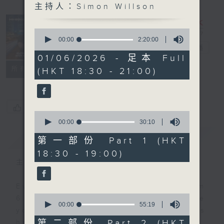
主持人：Simon Willson
Sunset
Sounds with
0
Simon
seconds
00:00
2:20:00
of
Willson
電台直播
2
01/06/2026 - 足本 Full
hours,
聯絡
所有集數
(HKT 18:30 - 21:00)
20
minutes,
0
seconds
您喜歡這個節目嗎?
0
seconds
00:00
30:10
of
簡介
GIST
30
第一部份 Part 1 (HKT
minutes,
18:30 - 19:00)
10
seconds
主持人：Simon Willson
Every weekday evening from
0
6.30 to 9 let Simon Willson take
seconds
00:00
55:19
you home with the best in today's
of
55
第二部份 Part 2 (HKT
hits and yesterday's classics.