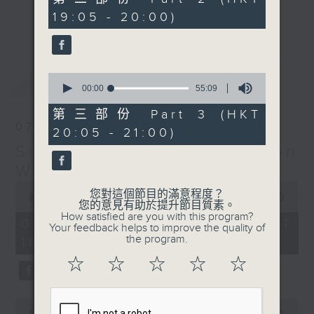
minutes,
19:05 - 20:00)
19
更多...
seconds
Monday to Friday - 6.30pm to 9pm
- Only on Radio 3
0
最新
LATEST
seconds
00:00
55:09
of
55
第三部份 Part 3 (HKT
minutes,
07/08/2026
20:05 - 21:00)
9
seconds
Sunset Sounds with Simon
Willson
0
您對這個節目的滿意程度？
seconds
00:00
2:20:00
您的意見有助於提升節目質素。
of
How satisfied are you with this program?
2
07/08/2026 - 足本 Full (HKT
Your feedback helps to improve the quality of
hours,
the program.
18:30 - 21:00)
20
minutes,
☆
☆
☆
☆
☆
0
seconds
0