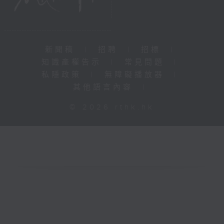
新聞稿
|
招聘
|
招標
|
知識產權告示
|
常見問題
|
私隱政策
|
無障礙播放器
|
其他語言內容
|
© 2026 rthk.hk