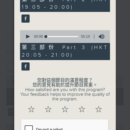
minutes,
19:05 - 20:00)
19
更多...
seconds
Monday to Friday - 6.30pm to 9pm
- Only on Radio 3
0
最新
LATEST
seconds
00:00
55:10
of
55
第三部份 Part 3 (HKT
minutes,
07/08/2026
20:05 - 21:00)
10
seconds
Sunset Sounds with Simon
Willson
0
您對這個節目的滿意程度？
seconds
00:00
2:20:00
您的意見有助於提升節目質素。
of
How satisfied are you with this program?
2
07/08/2026 - 足本 Full (HKT
Your feedback helps to improve the quality of
hours,
the program.
18:30 - 21:00)
20
minutes,
☆
☆
☆
☆
☆
0
seconds
0