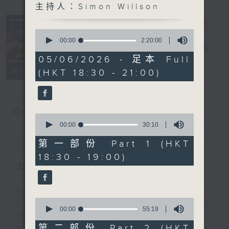
主持人：Simon Willson
Sunset
Sounds with
0
Simon
seconds
00:00
2:20:00
of
Willson
電台直播
2
05/06/2026 - 足本 Full
hours,
聯絡
所有集數
(HKT 18:30 - 21:00)
20
minutes,
0
seconds
您喜歡這個節目嗎?
0
seconds
00:00
30:10
of
簡介
GIST
30
第一部份 Part 1 (HKT
minutes,
18:30 - 19:00)
10
seconds
主持人：Simon Willson
Every weekday evening from
0
6.30 to 9 let Simon Willson take
seconds
00:00
55:19
you home with the best in today's
of
55
第二部份 Part 2 (HKT
hits and yesterday's classics.