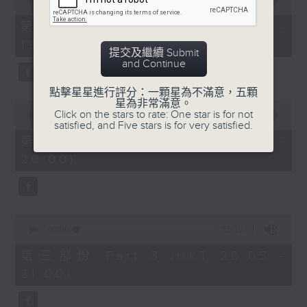
seconds
00:00
30:00
of
30
第一部份 Part 1 (HKT 18:30 -
minutes,
19:00)
0
提交及繼續 Submit
seconds
and Continue
點擊星星進行評分：一顆星為不滿意，五顆
星為非常滿意。
0
Click on the stars to rate: One star is for not
seconds
00:00
55:09
satisfied, and Five stars is for very satisfied.
of
55
第二部份 Part 2 (HKT 19:05 -
minutes,
20:00)
9
seconds
0
seconds
00:00
55:10
of
55
第三部份 Part 3 (HKT 20:05 -
minutes,
21:00)
10
seconds