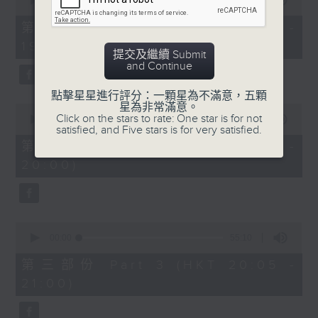
seconds
00:00
30:00
of
30
第一部份 Part 1 (HKT 18:30 -
minutes,
19:00)
0
提交及繼續 Submit
seconds
and Continue
點擊星星進行評分：一顆星為不滿意，五顆
星為非常滿意。
0
Click on the stars to rate: One star is for not
seconds
00:00
55:09
satisfied, and Five stars is for very satisfied.
of
55
第二部份 Part 2 (HKT 19:05 -
minutes,
20:00)
9
seconds
0
seconds
00:00
55:10
of
55
第三部份 Part 3 (HKT 20:05 -
minutes,
21:00)
10
seconds