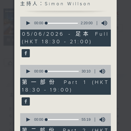
主持人：Simon Willson
Sunset
Sounds with
0
Simon
seconds
00:00
2:20:00
of
Willson
電台直播
2
05/06/2026 - 足本 Full
hours,
聯絡
所有集數
(HKT 18:30 - 21:00)
20
minutes,
0
seconds
您喜歡這個節目嗎?
0
seconds
00:00
30:10
of
簡介
GIST
30
第一部份 Part 1 (HKT
minutes,
18:30 - 19:00)
10
seconds
主持人：Simon Willson
Every weekday evening from
0
6.30 to 9 let Simon Willson take
seconds
00:00
55:19
you home with the best in today's
of
55
第二部份 Part 2 (HKT
hits and yesterday's classics.