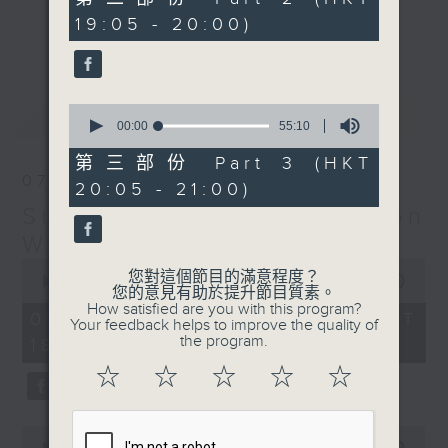
minutes,
19:05 - 20:00)
19
更多...
seconds
Monday to Friday - 6.30pm to 9pm
- Only on Radio 3
0
最新
LATEST
seconds
00:00
55:10
of
55
第三部份 Part 3 (HKT
minutes,
07/08/2026
20:05 - 21:00)
10
seconds
Sunset Sounds with Simon
Willson
0
您對這個節目的滿意程度？
seconds
00:00
2:20:00
您的意見有助於提升節目質素。
of
How satisfied are you with this program?
2
07/08/2026 - 足本 Full (HKT
Your feedback helps to improve the quality of
hours,
the program.
18:30 - 21:00)
20
minutes,
☆
☆
☆
☆
☆
0
seconds
0