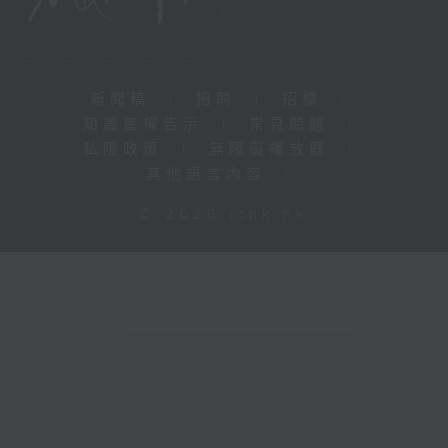
新聞稿
|
招聘
|
招標
|
知識產權告示
|
常見問題
|
私隱政策
|
無障礙播放器
|
其他語言內容
|
© 2026 rthk.hk