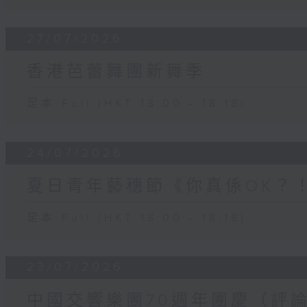
27/07/2026
香港芭蕾舞團新舞季
足本 Full (HKT 18:00 - 18:18)
24/07/2026
夏日青年藝穗節《你真係OK？
足本 Full (HKT 18:00 - 18:18)
23/07/2026
中國交響樂團70週年團慶（評