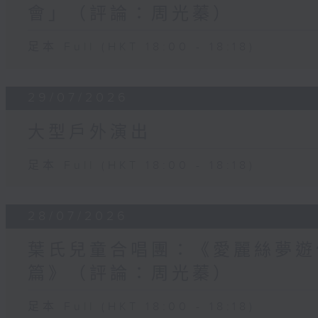
會」（評論：周光蓁）
足本 Full (HKT 18:00 - 18:18)
29/07/2026
大型戶外演出
足本 Full (HKT 18:00 - 18:18)
28/07/2026
葉氏兒童合唱團：《愛麗絲夢遊
篇》（評論：周光蓁）
足本 Full (HKT 18:00 - 18:18)