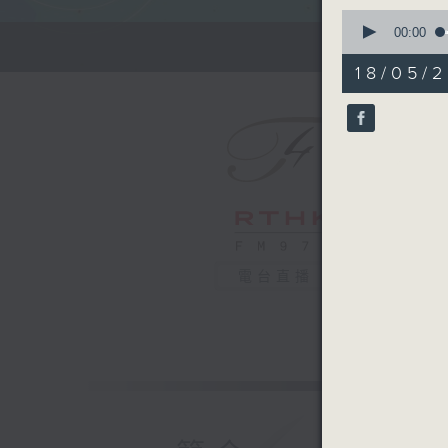
0
seconds
00:00
of
16
18/05/2
minutes,
31
seconds
90%
電台直播