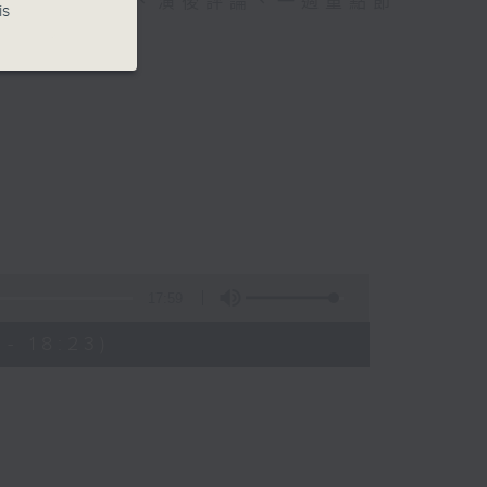
論是演出介紹、演後評論、一週重點節
is
17:59
- 18:23)