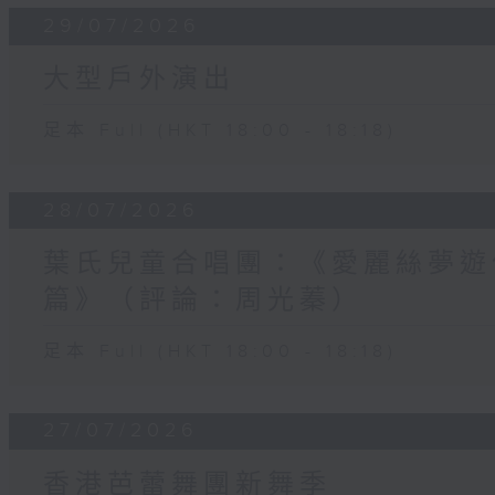
29/07/2026
大型戶外演出
足本 Full (HKT 18:00 - 18:18)
28/07/2026
葉氏兒童合唱團：《愛麗絲夢遊
篇》（評論：周光蓁）
足本 Full (HKT 18:00 - 18:18)
27/07/2026
香港芭蕾舞團新舞季