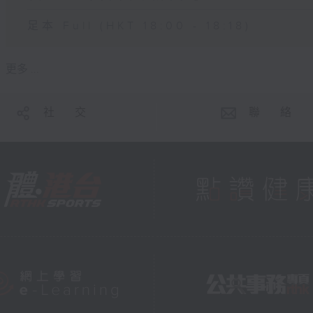
足本 Full (HKT 18:00 - 18:18)
更多 ...
社 交
聯 絡