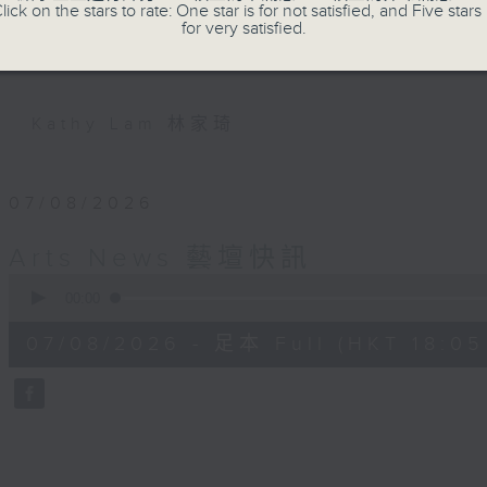
搜羅本地及海外最快、最新的藝術資訊；無
lick on the stars to rate: One star is for not satisfied, and Five stars 
for very satisfied.
目、突發藝壇消息或城中熱話，盡錄其中！
Kathy Lam 林家琦
07/08/2026
Arts News 藝壇快訊
0
seconds
00:00
of
17
07/08/2026 - 足本 Full (HKT 18:05 
minutes,
59
seconds
Volume
90%