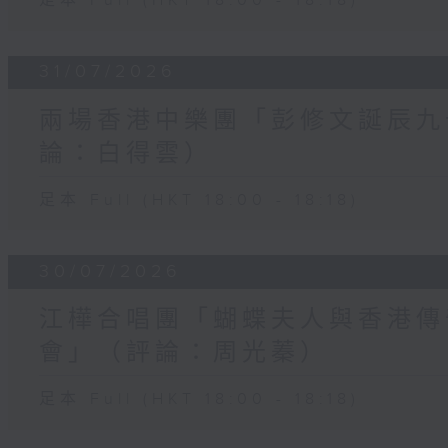
足本 Full (HKT 18:00 - 18:18)
31/07/2026
兩場香港中樂團「彭修文誕辰九
論：白得雲）
足本 Full (HKT 18:00 - 18:18)
30/07/2026
江樺合唱團「蝴蝶夫人與香港傳奇
會」（評論：周光蓁）
足本 Full (HKT 18:00 - 18:18)