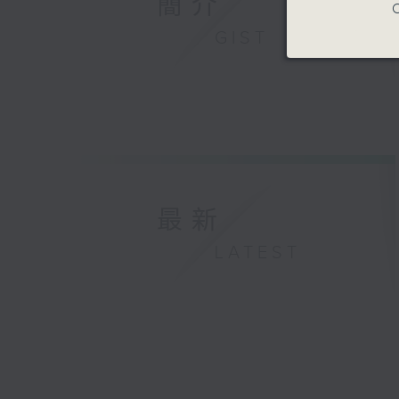
簡介
C
GIST
最新
LATEST