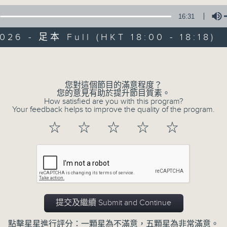
16:31
本地及海外最快、最新的藝術資訊。
026 - 足本 Full (HKT 18:00 - 18:18)
Volume
您對這個節目的滿意程度？
您的意見有助於提升節目質素。
Arts News 藝壇
How satisfied are you with this program?
Your feedback helps to improve the quality of the program.
聯絡
所有集數
☆
☆
☆
☆
☆
您喜歡這個節目嗎?
播出時間：逢星期一至五下午6時晚間新聞後
提交及繼續 Submit and Continue
點擊星星進行評分：一顆星為不滿意，五顆星為非常滿意。