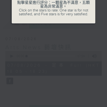
點擊星星進行評分：一顆星為不滿意，五顆
更多...
星為非常滿意。
Kathy Lam 林家琦
Click on the stars to rate: One star is for not
satisfied, and Five stars is for very satisfied.
最新
LATEST
07/08/2026
Arts News 藝壇快訊
0
seconds
00:00
17:59
of
17
07/08/2026 - 足本 Full (HKT
minutes,
18:05 - 18:23)
59
seconds