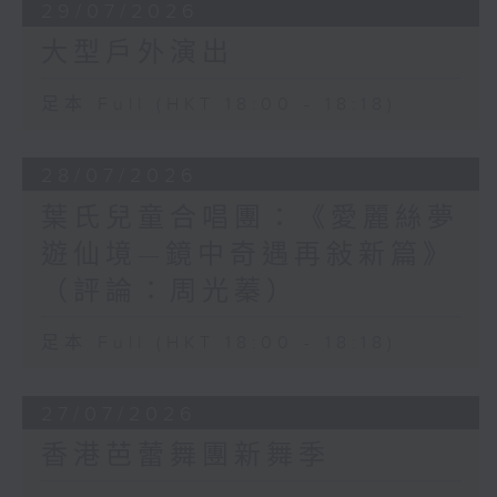
29/07/2026
大型戶外演出
足本 Full (HKT 18:00 - 18:18)
28/07/2026
葉氏兒童合唱團：《愛麗絲夢
遊仙境—鏡中奇遇再敍新篇》
（評論：周光蓁）
足本 Full (HKT 18:00 - 18:18)
27/07/2026
香港芭蕾舞團新舞季