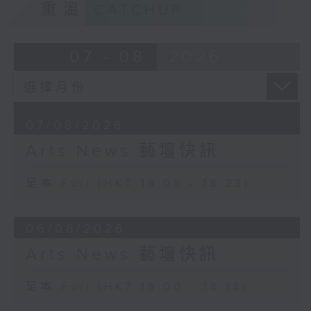
重溫
CATCHUP
07 - 08
2026
07/08/2026
Arts News 藝壇快訊
足本 Full (HKT 18:05 - 18:23)
06/08/2026
Arts News 藝壇快訊
足本 Full (HKT 18:00 - 18:18)