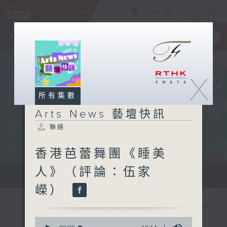
ENG
/
簡
×
全新 RTHK On The Go
取得
一手掌握 RTHK 電台、電視節目
X
所有集數
Arts News 藝壇快訊
聯絡
香港芭蕾舞團《睡美
人》（評論：伍家
本地及海外最快、最新的藝術資訊。
嶸）
0