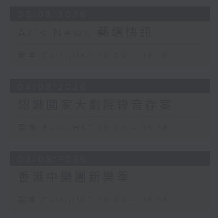
05/08/2026
Arts News 藝壇快訊
足本 Full (HKT 18:00 - 18:18)
04/08/2026
認識國家大劇院錄音存案
足本 Full (HKT 18:00 - 18:18)
03/08/2026
香港中樂團新樂季
足本 Full (HKT 18:00 - 18:18)