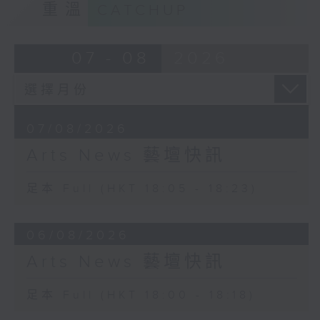
重溫
CATCHUP
07 - 08
2026
07/08/2026
Arts News 藝壇快訊
足本 Full (HKT 18:05 - 18:23)
06/08/2026
Arts News 藝壇快訊
足本 Full (HKT 18:00 - 18:18)