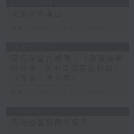
29/07/2026
大型戶外演出
足本 Full (HKT 18:00 - 18:18)
28/07/2026
葉氏兒童合唱團：《愛麗絲夢
遊仙境—鏡中奇遇再敍新篇》
（評論：周光蓁）
足本 Full (HKT 18:00 - 18:18)
27/07/2026
香港芭蕾舞團新舞季