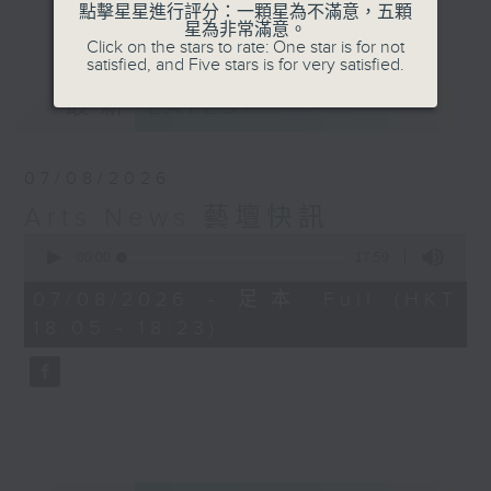
點擊星星進行評分：一顆星為不滿意，五顆
更多...
星為非常滿意。
Kathy Lam 林家琦
Click on the stars to rate: One star is for not
satisfied, and Five stars is for very satisfied.
最新
LATEST
07/08/2026
Arts News 藝壇快訊
0
seconds
00:00
17:59
of
17
07/08/2026 - 足本 Full (HKT
minutes,
18:05 - 18:23)
59
seconds