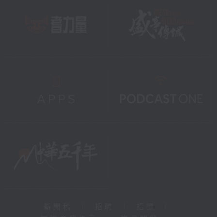
新聞稿
|
招聘
|
招標
|