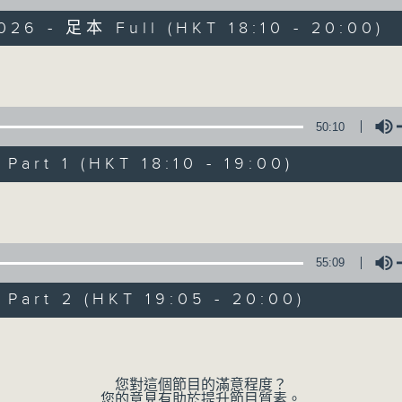
026 - 足本 Full (HKT 18:10 - 20:00)
Sat 星期六 7pm
Volume
50:10
art 1 (HKT 18:10 - 19:00)
Cantilena 自投
Volume
聯絡
所有集數
55:09
您喜歡這個節目嗎?
art 2 (HKT 19:05 - 20:00)
Volume
主持人：Nancy Loo 羅乃新
動聽的音樂，令人不自覺地投入羅乃新精心泡
您對這個節目的滿意程度？
您的意見有助於提升節目質素。