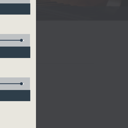
羅網
製的音樂網。