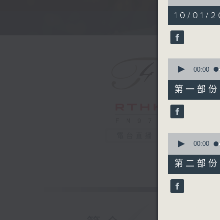
of
1
10/01/2
hour,
44
minutes,
59
seconds
90%
0
seconds
00:00
of
50
第一部份 P
minutes,
10
seconds
90%
0
電台直播
seconds
00:00
of
55
第二部份 P
minutes,
9
seconds
90%