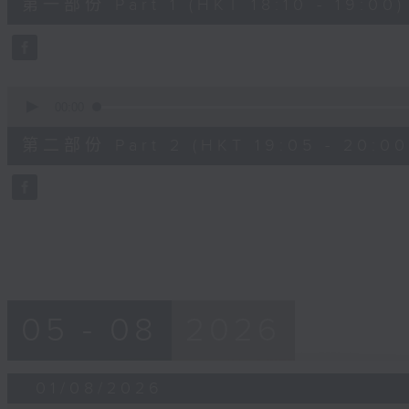
第一部份 Part 1 (HKT 18:10 - 19:00)
minutes,
0
seconds
Volume
90%
0
seconds
00:00
of
55
第二部份 Part 2 (HKT 19:05 - 20:00
minutes,
9
seconds
Volume
90%
05 - 08
2026
01/08/2026