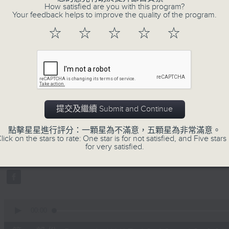
How satisfied are you with this program?
Your feedback helps to improve the quality of the program.
☆
☆
☆
☆
☆
01/08/2026
提交及繼續 Submit and Continue
Cantilena 自投羅網 / Guest (by
0
點擊星星進行評分：一顆星為不滿意，五顆星為非常滿意。
seconds
00:00
lick on the stars to rate: One star is for not satisfied, and Five stars 
of
for very satisfied.
1
01/08/2026 - 足本 Full (HKT 18:10 
hour,
44
minutes,
59
seconds
Volume
90%
0
seconds
00:00
of
50