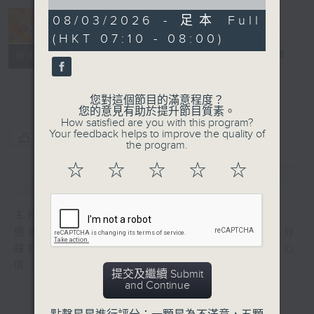
of
50
08/03/2026 - 足本 Full
minutes,
Jazzing Up
(HKT 07:10 - 08:00)
0
seconds
爵士靈感
電台直播
所有集數
聯絡
您對這個節目的滿意程度？
您的意見有助於提升節目質素。
How satisfied are you with this program?
Your feedback helps to improve the quality of
您喜歡這個節目嗎?
the program.
☆
☆
☆
☆
☆
簡介
GIST
主持人：Marvin Lee 孖焚
週末來到尾聲，《爵士靈感》為你準備好60分
鐘爵士好歌，讓你在一週工作天開始前培養好心
情！
提交及繼續 Submit
and Continue