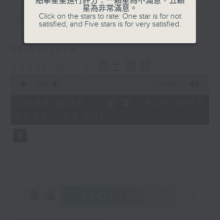
點擊星星進行評分：一顆星為不滿意，五顆
星為非常滿意。
最新
LATEST
Click on the stars to rate: One star is for not
satisfied, and Five stars is for very satisfied.
02/08/2026
Jazzing Up 爵士靈感
0
seconds
00:00
54:59
of
54
02/08/2026 - 足本 Full (HKT
minutes,
07:00 - 08:00)
59
seconds
重溫
CATCHUP