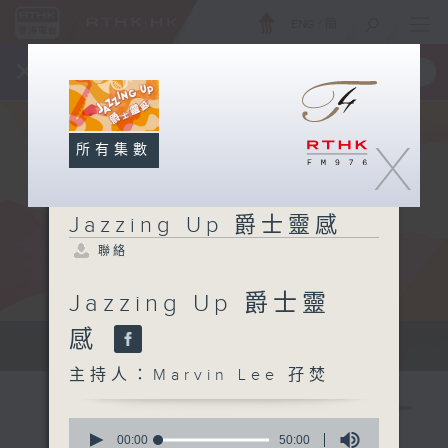
ENG
/
簡
×
全新 RTHK On The Go
取得
一手掌握 RTHK 電台、電視節目
X
所有集數
Jazzing Up 爵士靈感
聯絡
Jazzing Up 爵士靈
感
Sun 星期日 7am
主持人：Marvin Lee 孖焚
0
seconds
00:00
50:00