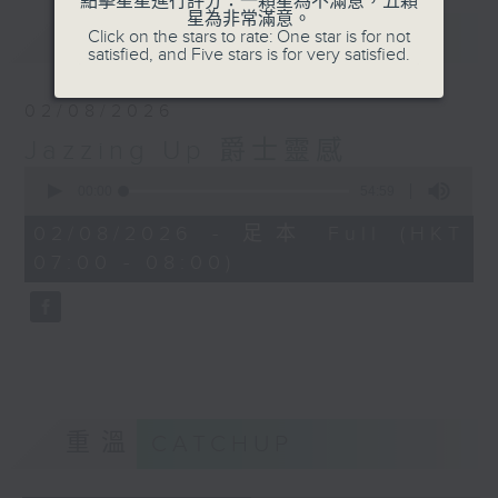
點擊星星進行評分：一顆星為不滿意，五顆
星為非常滿意。
最新
LATEST
Click on the stars to rate: One star is for not
satisfied, and Five stars is for very satisfied.
02/08/2026
Jazzing Up 爵士靈感
0
seconds
00:00
54:59
of
54
02/08/2026 - 足本 Full (HKT
minutes,
07:00 - 08:00)
59
seconds
重溫
CATCHUP