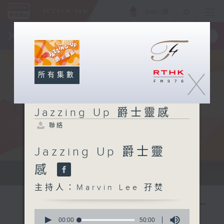
ENG
/
簡
×
全新 RTHK On The Go
取得
一手掌握 RTHK 電台、電視節目
X
所有集數
Jazzing Up 爵士靈感
聯絡
Jazzing Up 爵士靈
感
Sun 星期日 7am
主持人：Marvin Lee 孖焚
0
seconds
00:00
50:00