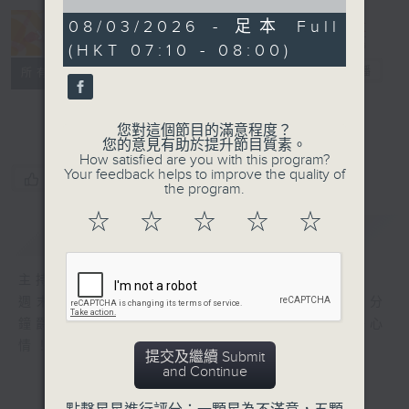
of
50
08/03/2026 - 足本 Full
minutes,
Jazzing Up
(HKT 07:10 - 08:00)
0
seconds
爵士靈感
電台直播
所有集數
聯絡
您對這個節目的滿意程度？
您的意見有助於提升節目質素。
How satisfied are you with this program?
Your feedback helps to improve the quality of
您喜歡這個節目嗎?
the program.
☆
☆
☆
☆
☆
簡介
GIST
主持人：Marvin Lee 孖焚
週末來到尾聲，《爵士靈感》為你準備好60分
鐘爵士好歌，讓你在一週工作天開始前培養好心
情！
提交及繼續 Submit
and Continue