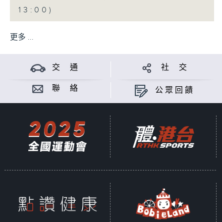
13:00)
更多 ...
交 通
社 交
聯 絡
公眾回饋