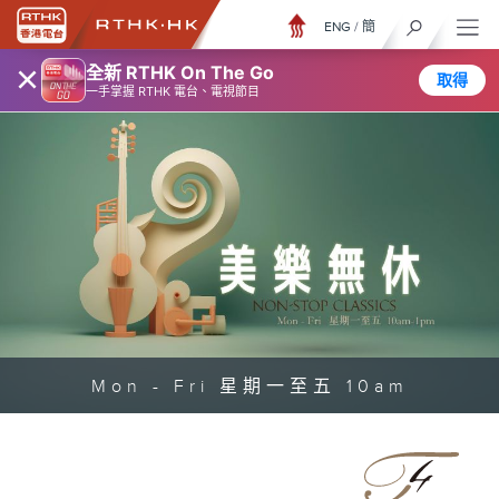
ENG
/
簡
×
全新 RTHK On The Go
取得
一手掌握 RTHK 電台、電視節目
Mon - Fri 星期一至五 10am