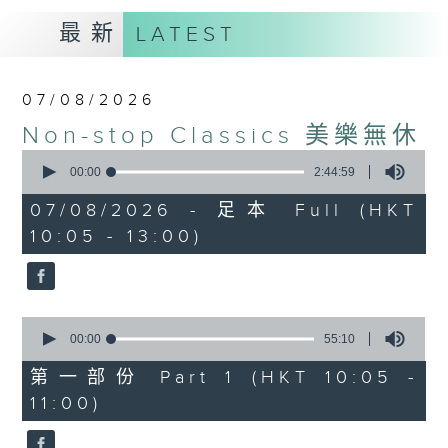
最新
LATEST
07/08/2026
Non-stop Classics 美樂無休
0
seconds
00:00
2:44:59
of
2
07/08/2026 - 足本 Full (HKT
hours,
10:05 - 13:00)
44
minutes,
59
seconds
0
seconds
00:00
55:10
of
55
第一部份 Part 1 (HKT 10:05 -
minutes,
11:00)
10
seconds