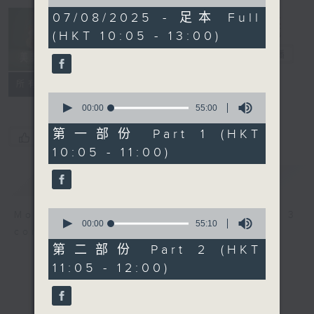
of
2
07/08/2025 - 足本 Full
Non-stop
hours,
(HKT 10:05 - 13:00)
Classics 美樂
45
minutes,
無休
電台直播
0
seconds
聯絡
所有集數
0
seconds
00:00
55:00
of
55
第一部份 Part 1 (HKT
您喜歡這個節目嗎?
minutes,
10:05 - 11:00)
0
seconds
簡介
GIST
0
More music, less talk - for 3
seconds
00:00
55:10
continuous hours.
of
55
第二部份 Part 2 (HKT
minutes,
11:05 - 12:00)
10
seconds