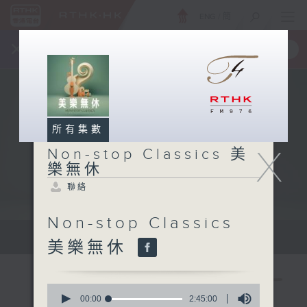
ENG
/
簡
×
全新 RTHK On The Go
取得
一手掌握 RTHK 電台、電視節目
所有集數
X
Non-stop Classics 美
樂無休
聯絡
Non-stop Classics
Mon - Fri 星期一至五 10am
美樂無休
0
seconds
00:00
2:45:00