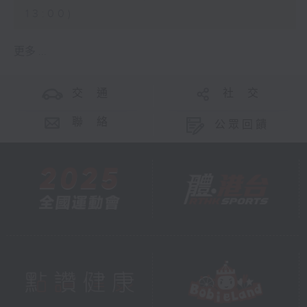
13:00)
更多 ...
交 通
社 交
聯 絡
公眾回饋