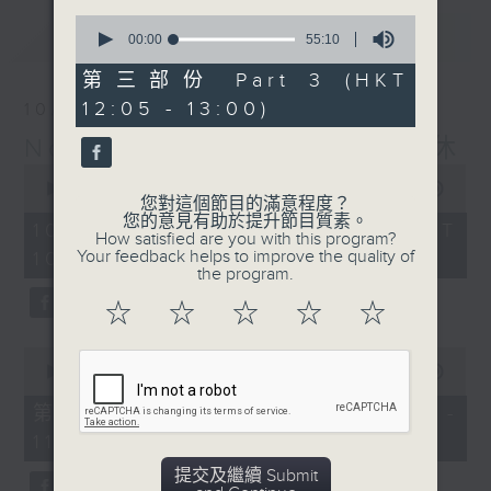
0
最新
LATEST
seconds
00:00
55:10
of
55
第三部份 Part 3 (HKT
minutes,
12:05 - 13:00)
10/08/2026
10
seconds
Non-stop Classics 美樂無休
0
seconds
00:00
2:44:59
您對這個節目的滿意程度？
of
您的意見有助於提升節目質素。
2
10/08/2026 - 足本 Full (HKT
How satisfied are you with this program?
hours,
Your feedback helps to improve the quality of
10:05 - 13:00)
44
the program.
minutes,
59
☆
☆
☆
☆
☆
seconds
0
seconds
00:00
55:00
of
55
第一部份 Part 1 (HKT 10:05 -
minutes,
11:00)
0
seconds
提交及繼續 Submit