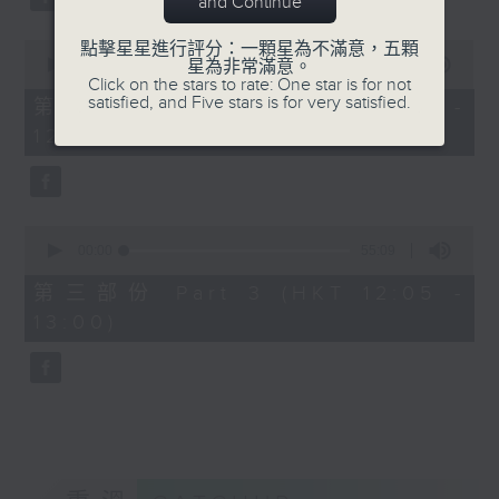
and Continue
0
點擊星星進行評分：一顆星為不滿意，五顆
seconds
00:00
55:10
星為非常滿意。
of
Click on the stars to rate: One star is for not
55
satisfied, and Five stars is for very satisfied.
第二部份 Part 2 (HKT 11:05 -
minutes,
12:00)
10
seconds
0
seconds
00:00
55:09
of
55
第三部份 Part 3 (HKT 12:05 -
minutes,
13:00)
9
seconds