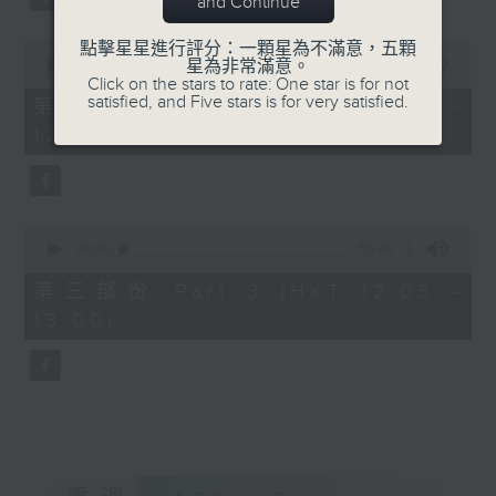
and Continue
0
點擊星星進行評分：一顆星為不滿意，五顆
seconds
00:00
55:19
星為非常滿意。
of
Click on the stars to rate: One star is for not
55
satisfied, and Five stars is for very satisfied.
第二部份 Part 2 (HKT 11:05 -
minutes,
12:00)
19
seconds
0
seconds
00:00
55:09
of
55
第三部份 Part 3 (HKT 12:05 -
minutes,
13:00)
9
seconds