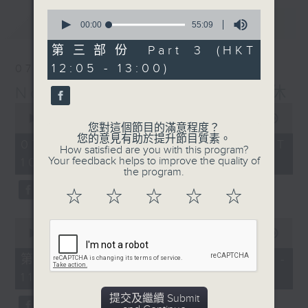
0
最新
LATEST
seconds
00:00
55:09
of
55
第三部份 Part 3 (HKT
minutes,
12:05 - 13:00)
07/08/2026
9
seconds
Non-stop Classics 美樂無休
0
seconds
00:00
2:44:59
您對這個節目的滿意程度？
of
您的意見有助於提升節目質素。
2
07/08/2026 - 足本 Full (HKT
How satisfied are you with this program?
hours,
Your feedback helps to improve the quality of
10:05 - 13:00)
44
the program.
minutes,
59
☆
☆
☆
☆
☆
seconds
0
seconds
00:00
55:10
of
55
第一部份 Part 1 (HKT 10:05 -
minutes,
11:00)
10
seconds
提交及繼續 Submit