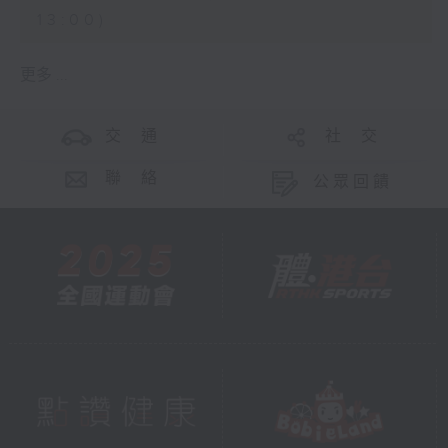
13:00)
更多 ...
交 通
社 交
聯 絡
公眾回饋