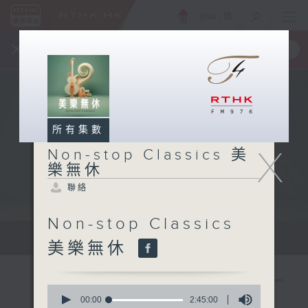
ENG
/
簡
×
全新 RTHK On The Go
取得
一手掌握 RTHK 電台、電視節目
所有集數
X
Non-stop Classics 美
樂無休
聯絡
Non-stop Classics
Mon - Fri 星期一至五 10am
美樂無休
0
seconds
00:00
2:45:00