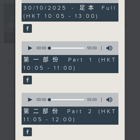
of
2
30/10/2025 - 足本 Full
Non-stop
hours,
(HKT 10:05 - 13:00)
Classics 美樂
45
minutes,
無休
電台直播
0
seconds
聯絡
所有集數
0
seconds
00:00
55:00
of
55
第一部份 Part 1 (HKT
您喜歡這個節目嗎?
minutes,
10:05 - 11:00)
0
seconds
簡介
GIST
0
More music, less talk - for 3
seconds
00:00
55:00
continuous hours.
of
55
第二部份 Part 2 (HKT
minutes,
11:05 - 12:00)
0
seconds