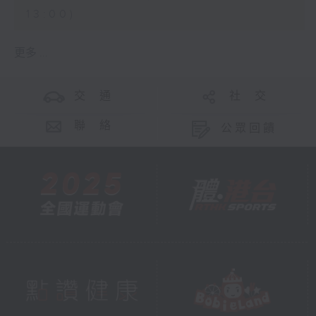
13:00)
更多 ...
交 通
社 交
聯 絡
公眾回饋