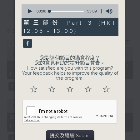
0
最新
LATEST
seconds
00:00
55:09
of
55
第三部份 Part 3 (HKT
minutes,
12:05 - 13:00)
06/08/2026
9
seconds
Non-stop Classics 美樂無休
0
seconds
00:00
2:45:00
您對這個節目的滿意程度？
of
您的意見有助於提升節目質素。
2
06/08/2026 - 足本 Full (HKT
How satisfied are you with this program?
hours,
Your feedback helps to improve the quality of
10:05 - 13:00)
45
the program.
minutes,
0
☆
☆
☆
☆
☆
seconds
0
seconds
00:00
55:00
of
55
第一部份 Part 1 (HKT 10:05 -
minutes,
11:00)
0
seconds
提交及繼續 Submit