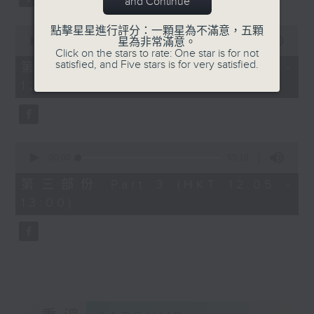
and Continue
0
點擊星星進行評分：一顆星為不滿意，五顆
seconds
00:00
55:09
星為非常滿意。
of
Click on the stars to rate: One star is for not
55
satisfied, and Five stars is for very satisfied.
第二部份 Part 2 (HKT 11:05 -
minutes,
12:00)
9
seconds
0
seconds
00:00
55:10
of
55
第三部份 Part 3 (HKT 12:05 -
minutes,
13:00)
10
seconds