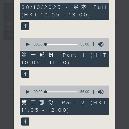
of
2
30/10/2025 - 足本 Full
Non-stop
hours,
(HKT 10:05 - 13:00)
Classics 美樂
45
minutes,
無休
電台直播
0
seconds
聯絡
所有集數
0
seconds
00:00
55:00
of
55
第一部份 Part 1 (HKT
您喜歡這個節目嗎?
minutes,
10:05 - 11:00)
0
seconds
簡介
GIST
0
More music, less talk - for 3
seconds
00:00
55:00
continuous hours.
of
55
第二部份 Part 2 (HKT
minutes,
11:05 - 12:00)
0
seconds