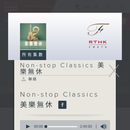
ENG
/
簡
×
全新 RTHK On The Go
取得
一手掌握 RTHK 電台、電視節目
所有集數
X
Non-stop Classics 美
樂無休
聯絡
Non-stop Classics
Mon - Fri 星期一至五 10am
美樂無休
0
seconds
00:00
2:45:00