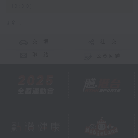
13:00)
更多 ...
交 通
社 交
聯 絡
公眾回饋