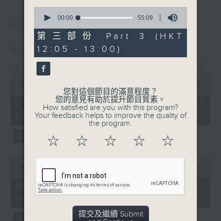
0
最新
LATEST
seconds
00:00
55:09
of
55
第三部份 Part 3 (HKT
minutes,
12:05 - 13:00)
06/08/2026
9
seconds
Non-stop Classics 美樂無休
0
seconds
00:00
2:45:00
您對這個節目的滿意程度？
of
您的意見有助於提升節目質素。
2
06/08/2026 - 足本 Full (HKT
How satisfied are you with this program?
hours,
Your feedback helps to improve the quality of
10:05 - 13:00)
45
the program.
minutes,
0
☆
☆
☆
☆
☆
seconds
0
seconds
00:00
55:00
of
55
第一部份 Part 1 (HKT 10:05 -
minutes,
11:00)
0
seconds
提交及繼續 Submit