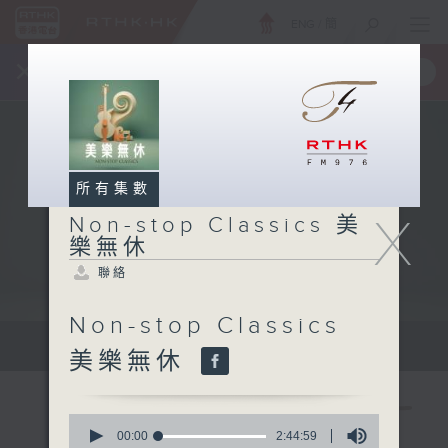
ENG
/
簡
×
全新 RTHK On The Go
取得
一手掌握 RTHK 電台、電視節目
所有集數
X
Non-stop Classics 美
樂無休
聯絡
Non-stop Classics
Mon - Fri 星期一至五 10am
美樂無休
0
seconds
00:00
2:44:59