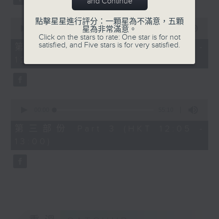
and Continue
0
點擊星星進行評分：一顆星為不滿意，五顆
seconds
00:00
55:09
星為非常滿意。
of
Click on the stars to rate: One star is for not
55
satisfied, and Five stars is for very satisfied.
第二部份 Part 2 (HKT 11:05 -
minutes,
12:00)
9
seconds
0
seconds
00:00
55:10
of
55
第三部份 Part 3 (HKT 12:05 -
minutes,
13:00)
10
seconds