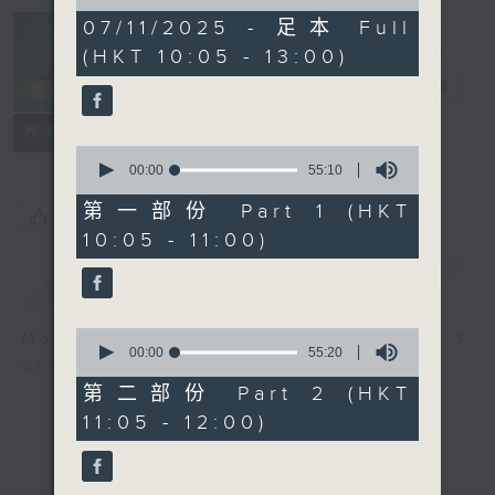
of
2
07/11/2025 - 足本 Full
Non-stop
hours,
(HKT 10:05 - 13:00)
Classics 美樂
44
minutes,
無休
電台直播
59
seconds
聯絡
所有集數
0
seconds
00:00
55:10
of
55
第一部份 Part 1 (HKT
您喜歡這個節目嗎?
minutes,
10:05 - 11:00)
10
seconds
簡介
GIST
0
More music, less talk - for 3
seconds
00:00
55:20
continuous hours.
of
55
第二部份 Part 2 (HKT
minutes,
11:05 - 12:00)
20
seconds