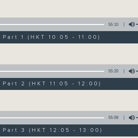
Volume
Mon - Fri 星期一至五 10am
55:10
art 1 (HKT 10:05 - 11:00)
Volume
Non-stop Clas
55:20
聯絡
所有集數
art 2 (HKT 11:05 - 12:00)
Volume
您喜歡這個節目嗎?
55:09
More music, less talk - for 3 contin
art 3 (HKT 12:05 - 13:00)