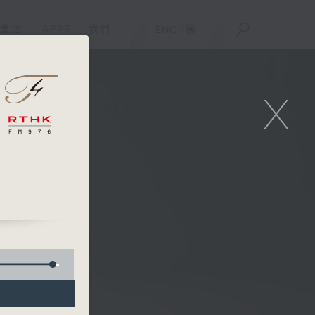
重溫
APPS
我們
ENG
/
簡
X