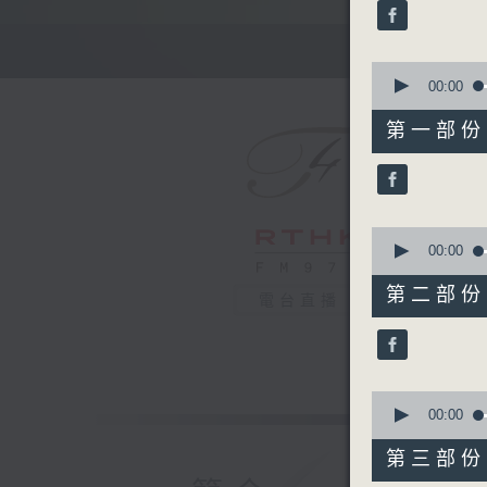
minutes,
59
seconds
90%
0
seconds
00:00
of
55
第一部份 P
minutes,
10
seconds
90%
0
seconds
00:00
of
55
第二部份 P
電台直播
minutes,
20
seconds
90%
0
seconds
00:00
of
55
第三部份 P
minutes,
9