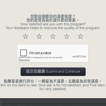
Volume
您對這個節目的滿意程度？
您的意見有助於提升節目質素。
How satisfied are you with this program?
Your feedback helps to improve the quality of the program.
☆
☆
☆
☆
☆
06/08/2026
Non-stop Classics 美樂無休
0
seconds
00:00
of
2
06/08/2026 - 足本 Full (HKT 10:05 
提交及繼續 Submit and Continue
hours,
45
minutes,
點擊星星進行評分：一顆星為不滿意，五顆星為非常滿意。
0
lick on the stars to rate: One star is for not satisfied, and Five stars 
seconds
Volume
for very satisfied.
90%
0
seconds
00:00
of
55