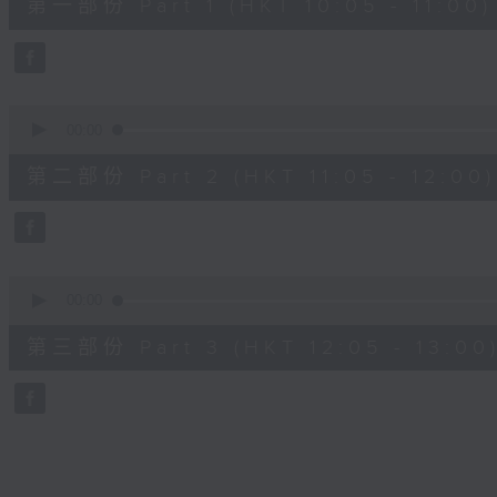
第一部份 Part 1 (HKT 10:05 - 11:00)
minutes,
0
seconds
Volume
90%
0
seconds
00:00
of
55
第二部份 Part 2 (HKT 11:05 - 12:00)
minutes,
9
seconds
Volume
90%
0
seconds
00:00
of
55
第三部份 Part 3 (HKT 12:05 - 13:00
minutes,
10
seconds
Volume
90%