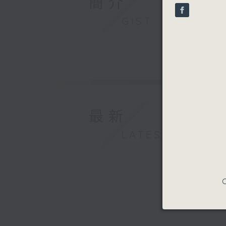
簡介
seconds
90%
GIST
最新
LATEST
C