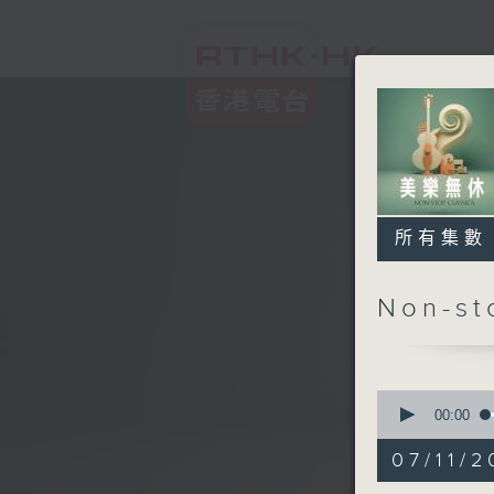
所有集數
Non-s
0
seconds
00:00
of
2
07/11/2
hours,
44