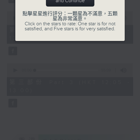
and Continue
0
點擊星星進行評分：一顆星為不滿意，五顆
seconds
00:00
55:19
星為非常滿意。
of
Click on the stars to rate: One star is for not
55
satisfied, and Five stars is for very satisfied.
第二部份 Part 2 (HKT 11:05 -
minutes,
12:00)
19
seconds
0
seconds
00:00
55:09
of
55
第三部份 Part 3 (HKT 12:05 -
minutes,
13:00)
9
seconds