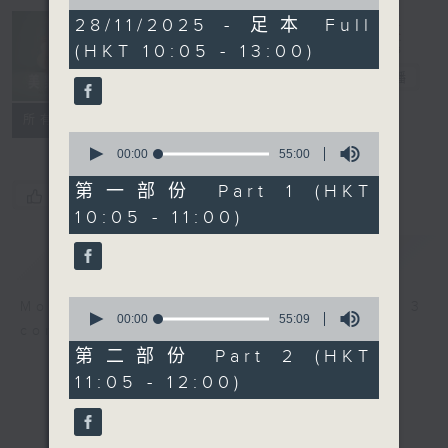
of
2
28/11/2025 - 足本 Full
Non-stop
hours,
(HKT 10:05 - 13:00)
Classics 美樂
45
minutes,
無休
電台直播
0
seconds
聯絡
所有集數
0
seconds
00:00
55:00
of
55
第一部份 Part 1 (HKT
您喜歡這個節目嗎?
minutes,
10:05 - 11:00)
0
seconds
簡介
GIST
0
More music, less talk - for 3
seconds
00:00
55:09
continuous hours.
of
55
第二部份 Part 2 (HKT
minutes,
11:05 - 12:00)
9
seconds