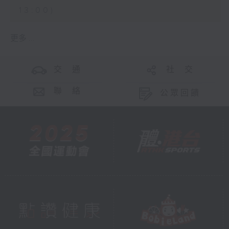
13:00)
更多 ...
交 通
社 交
聯 絡
公眾回饋