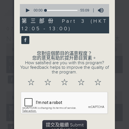
0
最新
LATEST
seconds
00:00
55:09
of
55
第三部份 Part 3 (HKT
minutes,
12:05 - 13:00)
07/08/2026
9
seconds
Non-stop Classics 美樂無休
0
seconds
00:00
2:44:59
您對這個節目的滿意程度？
of
您的意見有助於提升節目質素。
2
07/08/2026 - 足本 Full (HKT
How satisfied are you with this program?
hours,
Your feedback helps to improve the quality of
10:05 - 13:00)
44
the program.
minutes,
59
☆
☆
☆
☆
☆
seconds
0
seconds
00:00
55:10
of
55
第一部份 Part 1 (HKT 10:05 -
minutes,
11:00)
10
seconds
提交及繼續 Submit