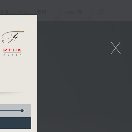
重溫
APPS
我們
ENG
/
簡
X