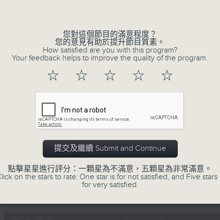
Volume
您對這個節目的滿意程度？
您的意見有助於提升節目質素。
How satisfied are you with this program?
Your feedback helps to improve the quality of the program.
☆
☆
☆
☆
☆
07/08/2026
Non-stop Classics 美樂無休
0
seconds
00:00
of
55
07/08/2026 - 第一部份 Part 1 (HKT 1
提交及繼續 Submit and Continue
minutes,
0
seconds
Volume
點擊星星進行評分：一顆星為不滿意，五顆星為非常滿意。
90%
lick on the stars to rate: One star is for not satisfied, and Five stars 
for very satisfied.
0
seconds
00:00
of
54