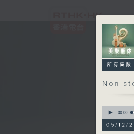
所有集數
Non-s
0
seconds
00:00
of
2
05/12/2
hours,
45