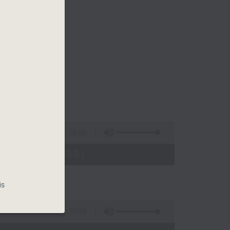
55:00
0:05 - 11:00)
is
54:59