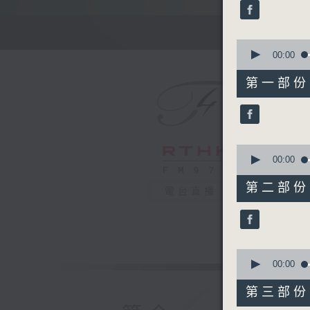
minutes,
0
seconds
90%
0
seconds
00:00
of
55
第一部份 P
minutes,
0
seconds
90%
0
seconds
00:00
of
55
第二部份 P
電台直播
minutes,
10
seconds
90%
0
seconds
00:00
of
55
第三部份 P
minutes,
10