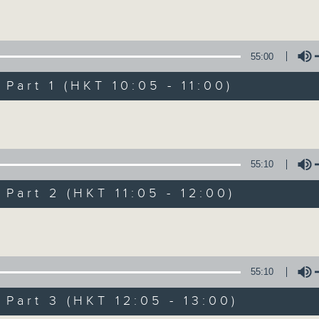
Volume
Mon - Fri 星期一至五 10am
55:00
art 1 (HKT 10:05 - 11:00)
Volume
Non-stop Clas
55:10
聯絡
所有集數
art 2 (HKT 11:05 - 12:00)
Volume
您喜歡這個節目嗎?
55:10
More music, less talk - for 3 contin
art 3 (HKT 12:05 - 13:00)