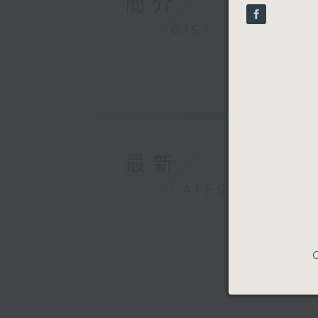
簡介
seconds
90%
GIST
最新
LATEST
C