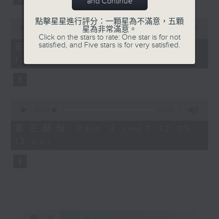
and Continue
0
點擊星星進行評分：一顆星為不滿意，五顆
seconds
00:00
55:19
星為非常滿意。
of
Click on the stars to rate: One star is for not
55
satisfied, and Five stars is for very satisfied.
第二部份 Part 2 (HKT 11:05 -
minutes,
12:00)
19
seconds
0
seconds
00:00
55:09
of
55
第三部份 Part 3 (HKT 12:05 -
minutes,
13:00)
9
seconds