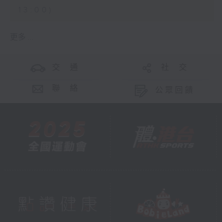
13:00)
更多 ...
交 通
社 交
聯 絡
公眾回饋