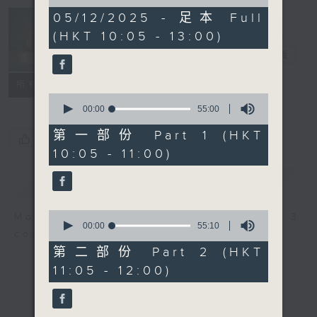
of
2
05/12/2025 - 足本 Full
Non-stop
hours,
(HKT 10:05 - 13:00)
Classics 美樂
45
minutes,
無休
電台直播
0
seconds
聯絡
所有集數
0
seconds
00:00
55:00
of
55
第一部份 Part 1 (HKT
您喜歡這個節目嗎?
minutes,
10:05 - 11:00)
0
seconds
簡介
GIST
0
More music, less talk - for 3
seconds
00:00
55:10
continuous hours.
of
55
第二部份 Part 2 (HKT
minutes,
11:05 - 12:00)
10
seconds