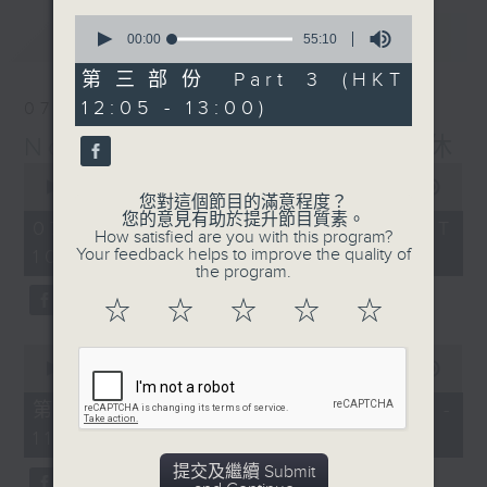
0
最新
LATEST
seconds
00:00
55:10
of
55
第三部份 Part 3 (HKT
minutes,
12:05 - 13:00)
07/08/2026
10
seconds
Non-stop Classics 美樂無休
0
seconds
00:00
2:44:59
您對這個節目的滿意程度？
of
您的意見有助於提升節目質素。
2
07/08/2026 - 足本 Full (HKT
How satisfied are you with this program?
hours,
Your feedback helps to improve the quality of
10:05 - 13:00)
44
the program.
minutes,
59
☆
☆
☆
☆
☆
seconds
0
seconds
00:00
55:10
of
55
第一部份 Part 1 (HKT 10:05 -
minutes,
11:00)
10
seconds
提交及繼續 Submit