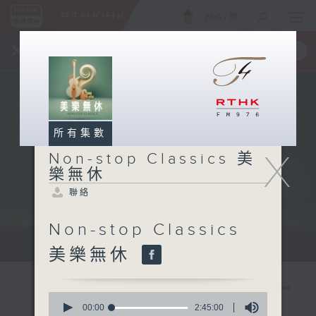
ENG
/
簡
×
全新 RTHK On The Go
取得
一手掌握 RTHK 電台、電視節目
所有集數
X
Non-stop Classics 美
樂無休
聯絡
Non-stop Classics
Mon - Fri 星期一至五 10am
美樂無休
0
seconds
00:00
2:45:00