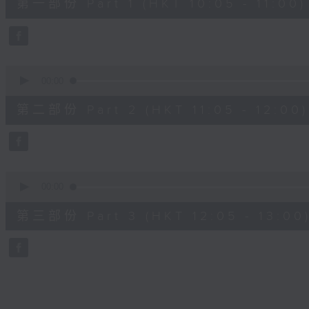
第一部份 Part 1 (HKT 10:05 - 11:00)
minutes,
10
seconds
Volume
90%
0
seconds
00:00
of
55
第二部份 Part 2 (HKT 11:05 - 12:00)
minutes,
19
seconds
Volume
90%
0
seconds
00:00
of
55
第三部份 Part 3 (HKT 12:05 - 13:00
minutes,
9
seconds
Volume
90%