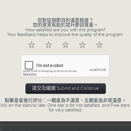
Volume
您對這個節目的滿意程度？
您的意見有助於提升節目質素。
How satisfied are you with this program?
Your feedback helps to improve the quality of the program.
☆
☆
☆
☆
☆
07/08/2026
Non-stop Classics 美樂無休
0
seconds
00:00
of
2
07/08/2026 - 足本 Full (HKT 10:05 
提交及繼續 Submit and Continue
hours,
44
minutes,
點擊星星進行評分：一顆星為不滿意，五顆星為非常滿意。
59
lick on the stars to rate: One star is for not satisfied, and Five stars 
seconds
Volume
for very satisfied.
90%
0
seconds
00:00
of
55