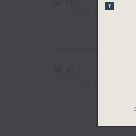
簡介
seconds
90%
GIST
最新
LATEST
C