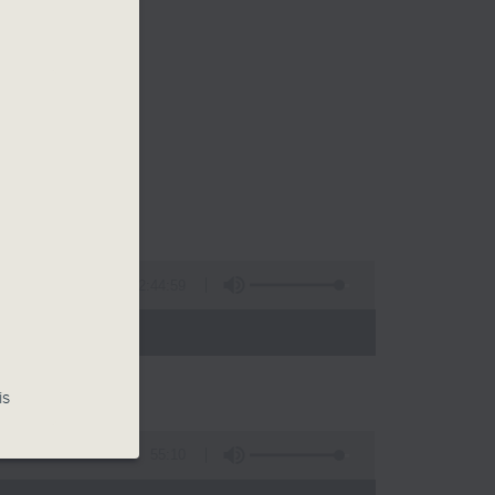
2:44:59
- 13:00)
is
55:10