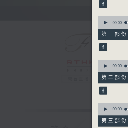
minutes,
59
seconds
90%
0
seconds
00:00
of
55
第一部份 P
minutes,
10
seconds
90%
0
seconds
00:00
of
55
第二部份 P
電台直播
minutes,
19
seconds
90%
0
seconds
00:00
of
55
第三部份 P
minutes,
9