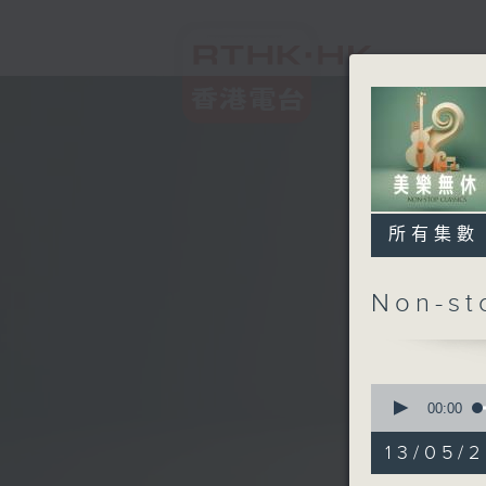
所有集數
Non-s
0
seconds
00:00
of
2
13/05/2
hours,
44