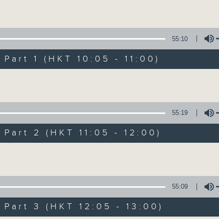
Volume
Mon - Fri 星期一至五 10am
55:10
art 1 (HKT 10:05 - 11:00)
Volume
Non-stop Clas
55:19
聯絡
所有集數
art 2 (HKT 11:05 - 12:00)
Volume
您喜歡這個節目嗎?
55:09
More music, less talk - for 3 contin
art 3 (HKT 12:05 - 13:00)