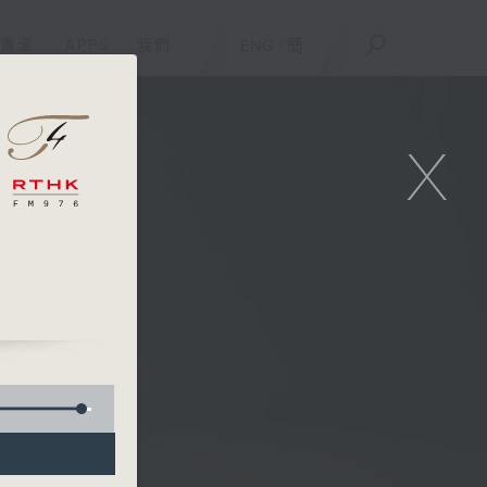
重溫
APPS
我們
ENG
/
簡
X