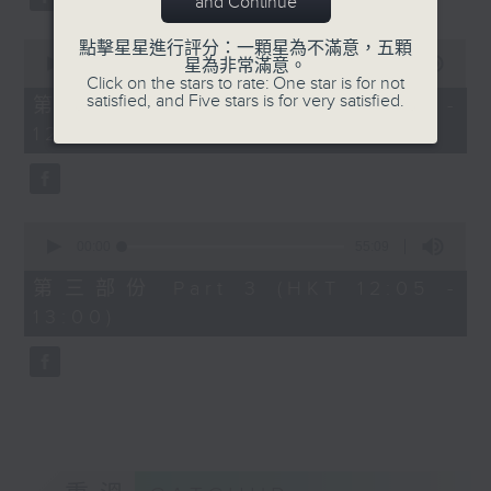
and Continue
0
點擊星星進行評分：一顆星為不滿意，五顆
seconds
00:00
55:19
星為非常滿意。
of
Click on the stars to rate: One star is for not
55
satisfied, and Five stars is for very satisfied.
第二部份 Part 2 (HKT 11:05 -
minutes,
12:00)
19
seconds
0
seconds
00:00
55:09
of
55
第三部份 Part 3 (HKT 12:05 -
minutes,
13:00)
9
seconds