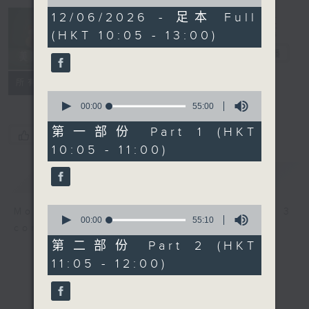
of
2
12/06/2026 - 足本 Full
Non-stop
hours,
(HKT 10:05 - 13:00)
Classics 美樂
44
minutes,
無休
電台直播
59
seconds
聯絡
所有集數
0
seconds
00:00
55:00
of
55
第一部份 Part 1 (HKT
您喜歡這個節目嗎?
minutes,
10:05 - 11:00)
0
seconds
簡介
GIST
0
More music, less talk - for 3
seconds
00:00
55:10
continuous hours.
of
55
第二部份 Part 2 (HKT
minutes,
11:05 - 12:00)
10
seconds