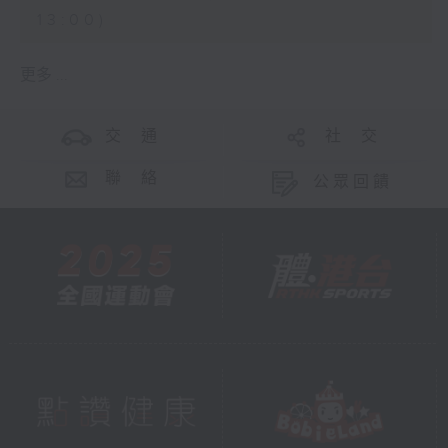
13:00)
更多 ...
交 通
社 交
聯 絡
公眾回饋