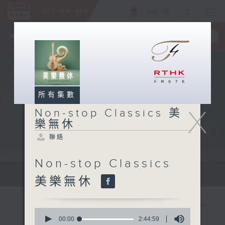
ENG
/
簡
×
全新 RTHK On The Go
取得
一手掌握 RTHK 電台、電視節目
所有集數
X
Non-stop Classics 美
樂無休
聯絡
Non-stop Classics
Mon - Fri 星期一至五 10am
美樂無休
0
seconds
00:00
2:44:59