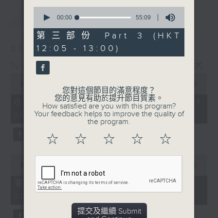
0
最新
LATEST
seconds
00:00
55:09
of
55
第三部份 Part 3 (HKT
minutes,
12:05 - 13:00)
07/08/2026
9
seconds
Non-stop Classics 美樂無休
0
seconds
00:00
2:44:59
您對這個節目的滿意程度？
of
您的意見有助於提升節目質素。
2
07/08/2026 - 足本 Full (HKT
How satisfied are you with this program?
hours,
Your feedback helps to improve the quality of
10:05 - 13:00)
44
the program.
minutes,
59
☆
☆
☆
☆
☆
seconds
0
seconds
00:00
55:10
of
55
第一部份 Part 1 (HKT 10:05 -
minutes,
11:00)
10
seconds
提交及繼續 Submit