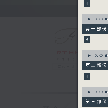
minutes,
0
seconds
90%
0
seconds
00:00
of
55
第一部份 P
minutes,
10
seconds
90%
0
seconds
00:00
of
55
第二部份 P
電台直播
minutes,
19
seconds
90%
0
seconds
00:00
of
55
第三部份 P
minutes,
10