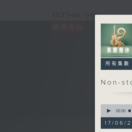
所有集數
Non-s
0
seconds
00:00
of
2
17/06/2
hours,
45