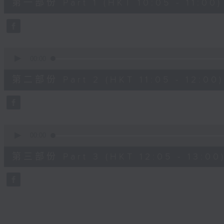
第一部份 Part 1 (HKT 10:05 - 11:00)
minutes,
10
seconds
Volume
90%
0
seconds
00:00
of
55
第二部份 Part 2 (HKT 11:05 - 12:00)
minutes,
19
seconds
Volume
90%
0
seconds
00:00
of
55
第三部份 Part 3 (HKT 12:05 - 13:00
minutes,
9
seconds
Volume
90%