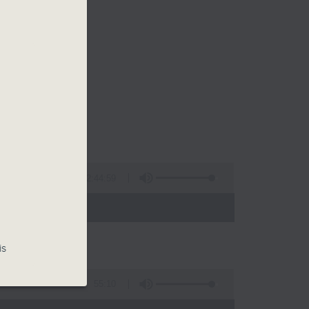
2:44:59
- 13:00)
is
55:10