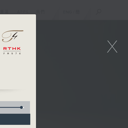
重溫
APPS
我們
ENG
/
簡
X