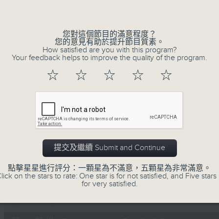
Volume
您對這個節目的滿意程度？
您的意見有助於提升節目質素。
How satisfied are you with this program?
Your feedback helps to improve the quality of the program.
☆
☆
☆
☆
☆
07/08/2026
Non-stop Classics 美樂無休
0
seconds
00:00
of
2
07/08/2026 - 足本 Full (HKT 10:05 
提交及繼續 Submit and Continue
hours,
44
minutes,
點擊星星進行評分：一顆星為不滿意，五顆星為非常滿意。
59
lick on the stars to rate: One star is for not satisfied, and Five stars 
seconds
Volume
for very satisfied.
90%
0
seconds
00:00
of
55