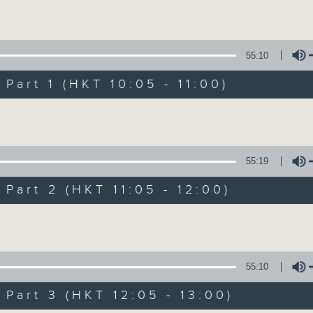
Volume
Mon - Fri 星期一至五 10am
55:10
art 1 (HKT 10:05 - 11:00)
Volume
Non-stop Clas
55:19
聯絡
所有集數
art 2 (HKT 11:05 - 12:00)
Volume
您喜歡這個節目嗎?
55:10
More music, less talk - for 3 contin
art 3 (HKT 12:05 - 13:00)