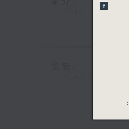
簡介
seconds
90%
GIST
最新
LATEST
C