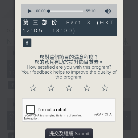
0
最新
LATEST
seconds
00:00
55:10
of
55
第三部份 Part 3 (HKT
minutes,
12:05 - 13:00)
07/08/2026
10
seconds
Non-stop Classics 美樂無休
0
seconds
00:00
2:44:59
您對這個節目的滿意程度？
of
您的意見有助於提升節目質素。
2
07/08/2026 - 足本 Full (HKT
How satisfied are you with this program?
hours,
Your feedback helps to improve the quality of
10:05 - 13:00)
44
the program.
minutes,
59
☆
☆
☆
☆
☆
seconds
0
seconds
00:00
55:10
of
55
第一部份 Part 1 (HKT 10:05 -
minutes,
11:00)
10
seconds
提交及繼續 Submit