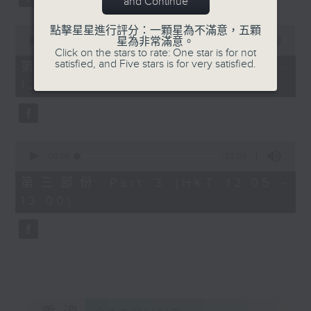
and Continue
0
點擊星星進行評分：一顆星為不滿意，五顆
seconds
00:00
55:19
星為非常滿意。
of
Click on the stars to rate: One star is for not
55
satisfied, and Five stars is for very satisfied.
第二部份 Part 2 (HKT 11:05 -
minutes,
12:00)
19
seconds
0
seconds
00:00
55:09
of
55
第三部份 Part 3 (HKT 12:05 -
minutes,
13:00)
9
seconds