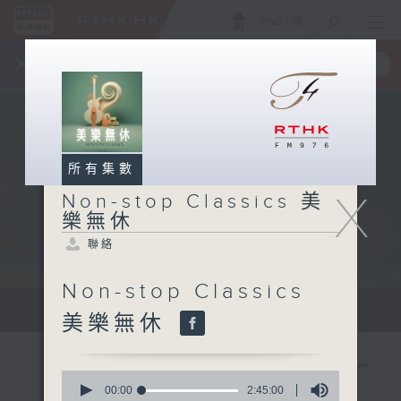
ENG
/
簡
×
全新 RTHK On The Go
取得
一手掌握 RTHK 電台、電視節目
所有集數
X
Non-stop Classics 美
樂無休
聯絡
Non-stop Classics
Mon - Fri 星期一至五 10am
美樂無休
0
seconds
00:00
2:45:00