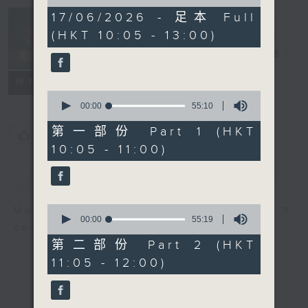
of
2
17/06/2026 - 足本 Full
Non-stop
hours,
(HKT 10:05 - 13:00)
Classics 美樂
45
minutes,
無休
電台直播
0
seconds
聯絡
所有集數
0
seconds
00:00
55:10
of
55
第一部份 Part 1 (HKT
您喜歡這個節目嗎?
minutes,
10:05 - 11:00)
10
seconds
簡介
GIST
0
More music, less talk - for 3
seconds
00:00
55:19
continuous hours.
of
55
第二部份 Part 2 (HKT
minutes,
11:05 - 12:00)
19
seconds