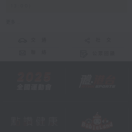
13:00)
更多 ...
交 通
社 交
聯 絡
公眾回饋